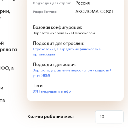
Россия
Подходит для стран:
рии,
АКСИОМА-СОФТ
Разработчик:
е
Базовая конфигурация:
Зарплата и Управление Персоналом
ой
Подходит для отраслей:
арплата
Страхование
,
Некредитные финансовые
организации
Подходит для задач:
НФО, в
Зарплата, управление персоналом и кадровый
учет (HRM)
Теги:
ми
ЗУП
,
некредитные
,
нфо
тв
Кол-во рабочих мест