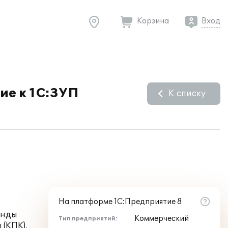
Корзина
Вход
ие к 1С:ЗУП
К списку
На платформе 1С:Предприятие 8
онды
Коммерческий
Тип предприятий:
(КПК),