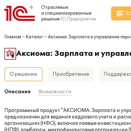
Отраслевые
К
и специализированные
решения
1С:Предприятие
Главная
Каталог
Аксиома: Зарплата и управление пер
Аксиома: Зарплата и управл
О решении
Приобретение
Поддержк
Описание
Возможности
Программный продукт "АКСИОМА: Зарплата и упра
предназначен для ведения кадрового учета и рас
организациях (НФО), включая паевые инвестицио
(НПФ), ломбарды, микрофинансовые организации (