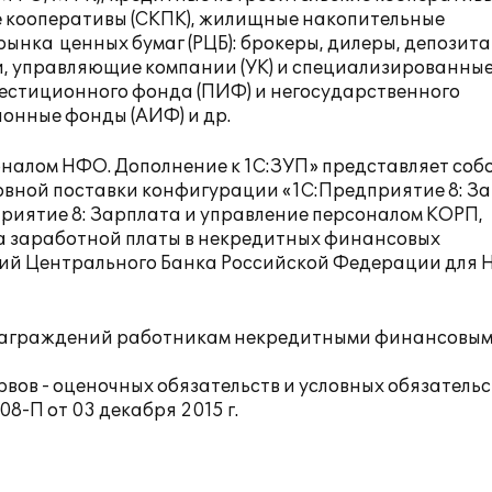
е кооперативы (СКПК), жилищные накопительные
ынка ценных бумаг (РЦБ): брокеры, дилеры, депозита
, управляющие компании (УК) и специализированны
естиционного фонда (ПИФ) и негосударственного
онные фонды (АИФ) и др.
налом НФО. Дополнение к 1С:ЗУП» представляет соб
ной поставки конфигурации «1С:Предприятие 8: З
приятие 8: Зарплата и управление персоналом КОРП,
та заработной платы в некредитных финансовых
ний Центрального Банка Российской Федерации для 
знаграждений работникам некредитными финансовы
вов - оценочных обязательств и условных обязательс
-П от 03 декабря 2015 г.