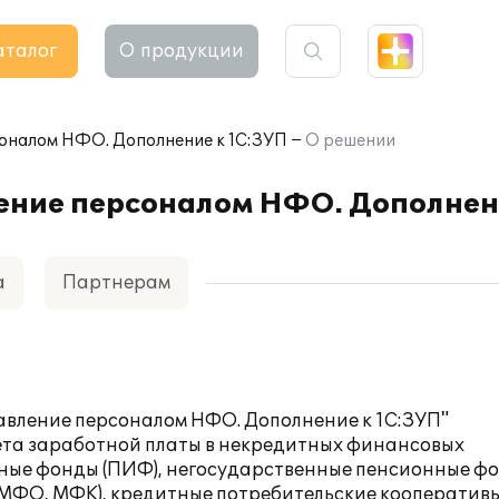
аталог
О продукции
соналом НФО. Дополнение к 1С:ЗУП
О решении
ение персоналом НФО. Дополнен
а
Партнерам
вление персоналом НФО. Дополнение к 1С:ЗУП"
чета заработной платы в некредитных финансовых
нные фонды (ПИФ), негосударственные пенсионные ф
МФО, МФК), кредитные потребительские кооперативы 