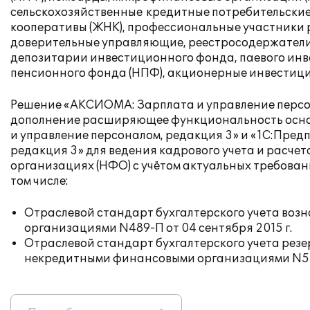
сельскохозяйственные кредитные потребительски
кооперативы (ЖНК), профессиональные участники р
доверительные управляющие, реестросодержатели
депозитарии инвестиционного фонда, паевого инв
пенсионного фонда (НПФ), акционерные инвестици
Решение «АКСИОМА: Зарплата и управление персо
дополнение расширяющее функциональность основ
и управление персоналом, редакция 3» и «1С:Пред
редакция 3» для ведения кадрового учета и расче
организациях (НФО) с учётом актуальных требова
том числе:
Отраслевой стандарт бухгалтерского учета во
организациями N489-П от 04 сентября 2015 г.
Отраслевой стандарт бухгалтерского учета резер
некредитными финансовыми организациями N508