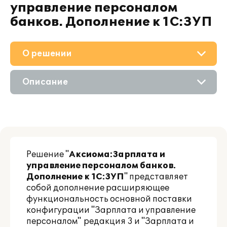
управление персоналом
банков. Дополнение к 1С:ЗУП
О решении
Приобретение
Описание
Поддержка
Возможности
Партнерам
Решение "
Аксиома:Зарплата и
управление персоналом банков.
Дополнение к 1С:ЗУП
" представляет
собой дополнение расширяющее
функциональность основной поставки
конфигурации "Зарплата и управление
персоналом" редакция 3 и "Зарплата и