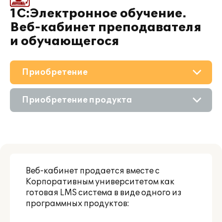
1С:Электронное обучение.
Веб-кабинет преподавателя
и обучающегося
Приобретение
О решении
Приобретение продукта
Поддержка
Состав продукта
Партнерам
Приобретение у партнера
Веб-кабинет продается вместе с
Корпоративным университетом как
готовая LMS система в виде одного из
программных продуктов: