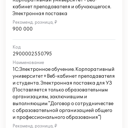
Корпоративный университет+Веб-
1С, например,
кабинет преподавателя и обучающегося.
на
https://ruresh.ru/service/oi/
Электронная поставка
900 000
2900002550795
1С:Электронное обучение. Корпоративный
университет+Веб-кабинет преподавателя
и студента. Электронная поставка для УЗ
(Поставляется только образовательным
организациям, заключившим и
выполняющим "Договор о сотрудничестве
с образовательной организацией общего
и профессионального образования")