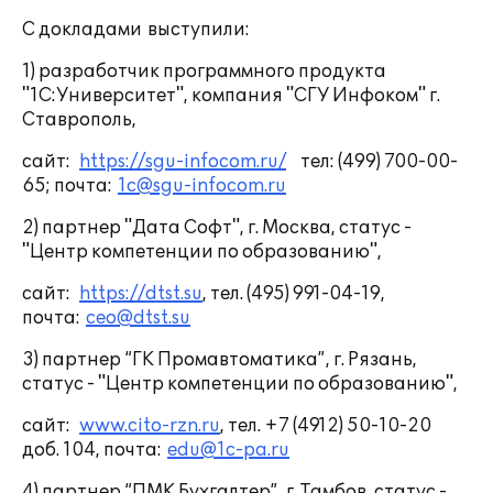
С докладами выступили:
1) разработчик программного продукта
"1С:Университет", компания "СГУ Инфоком" г.
Ставрополь,
сайт:
https://sgu-infocom.ru/
тел: (499) 700-00-
65; почта:
1c@sgu-infocom.ru
2) партнер "Дата Софт", г. Москва, статус -
"Центр компетенции по образованию",
сайт:
https://dtst.su
, тел. (495) 991-04-19,
почта:
ceo@dtst.su
3) партнер “ГК Промавтоматика”, г. Рязань,
статус - "Центр компетенции по образованию",
сайт:
www.cito-rzn.ru
, тел. +7 (4912) 50-10-20
доб. 104, почта:
edu@1c-pa.ru
4) партнер “ПМК Бухгалтер”, г. Тамбов, статус -