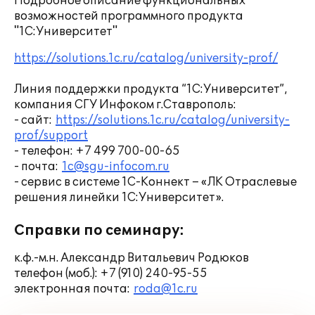
Подробное описание функциональных
возможностей программного продукта
"1С:Университет"
https://solutions.1c.ru/catalog/university-prof/
Линия поддержки продукта “1С:Университет”,
компания СГУ Инфоком г.Ставрополь:
- сайт:
https://solutions.1c.ru/catalog/university-
prof/support
- телефон: +7 499 700-00-65
- почта:
1c@sgu-infocom.ru
- сервис в системе 1С-Коннект – «ЛК Отраслевые
решения линейки 1С:Университет».
Справки по семинару:
к.ф.-м.н. Александр Витальевич Родюков
телефон (моб.): +7 (910) 240-95-55
электронная почта:
roda@1c.ru