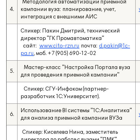
Методология автоматизации приемной
4.
кампании вуза: планирование, учет,
интеграция с внешними АИС
Спикер: Пакин Дмитрий, технический
директор "ГК Промавтоматика"
сайт:
www.cito-rzn.ru
почта:
d.pakin@1c-
pa.ru
, моб. +7 (905) 690-12-02
Мастер-класс "Настройка Портала вуза
5.
для проведения приемной кампании"
Спикер: СГУ-Инфоком (партнер-
разработчик 1С:Университет).
Использование BI системы "1С:Аналитика"
6.
для анализа приемной кампании ВУЗа
Спикер: Киселева Нина, заместитель
директора по работе с вузами "ПМК",