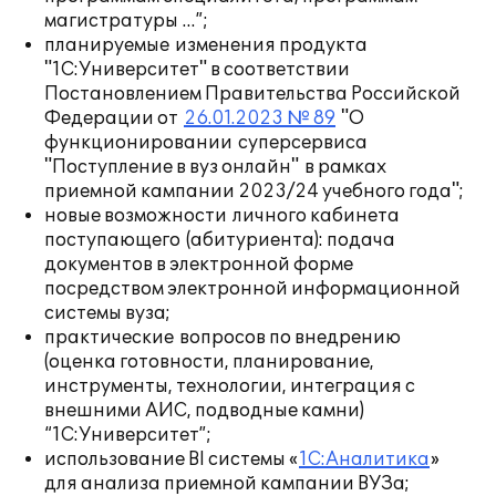
магистратуры …”;
планируемые изменения продукта
"1С:Университет" в соответствии
Постановлением Правительства Российской
Федерации от
26.01.2023 № 89
"О
функционировании суперсервиса
"Поступление в вуз онлайн" в рамках
приемной кампании 2023/24 учебного года";
новые возможности личного кабинета
поступающего (абитуриента): подача
документов в электронной форме
посредством электронной информационной
системы вуза;
практические вопросов по внедрению
(оценка готовности, планирование,
инструменты, технологии, интеграция с
внешними АИС, подводные камни)
“1С:Университет”;
использование BI системы «
1С:Аналитика
»
для анализа приемной кампании ВУЗа;