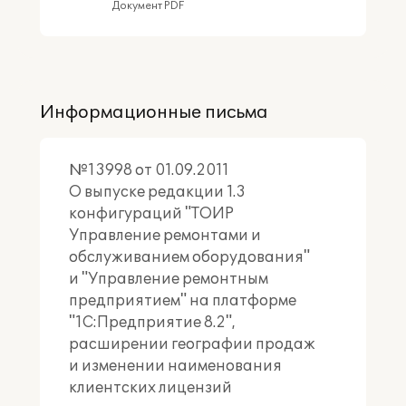
Продукты линейки решений
Документ PDF
"1С:ТОИР":
1С:ТОИР Управление ремонтами и
обслуживанием оборудования
1С:ТОИР Управление ремонтами и
Информационные письма
обслуживанием оборудования КОРП
№13998 от 01.09.2011
О выпуске редакции 1.3
конфигураций "ТОИР
Управление ремонтами и
Подробное описание
обслуживанием оборудования"
и "Управление ремонтным
предприятием" на платформе
"1С:Предприятие 8.2",
расширении географии продаж
и изменении наименования
клиентских лицензий