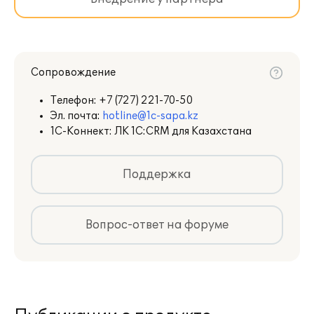
Определиться с вариантом и режимом
использования, которые подходят вам и
вашему бизнесу, просчитать стоимость
вашей CRM-системы и оформить заказ
Сопровождение
помогут
партнеры-франчайзи 1С
с
опытом внедрения решений линейки
Телефон:
+7 (727) 221-70-50
1С:CRM.
Эл. почта:
hotline@1c-sapa.kz
1С-Коннект: ЛК 1С:CRM для Казахстана
Подробное описание
Поддержка
Вопрос-ответ на форуме