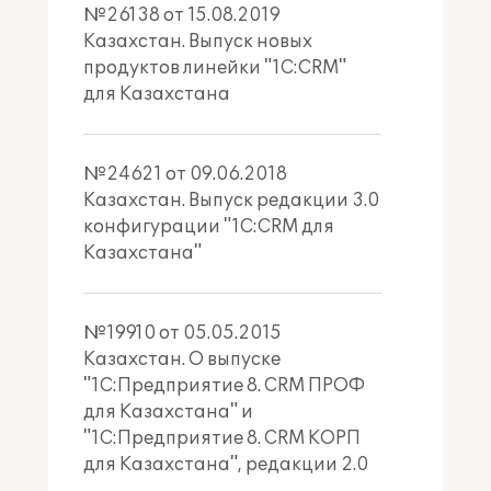
№26138 от 15.08.2019
Подробно с функциональностью 1С:CRM
Казахстан. Выпуск новых
редакции 3.1 можно ознакомиться
продуктов линейки "1С:CRM"
в разделе
«Возможности»
.
для Казахстана
Версии и варианты использования
№24621 от 09.06.2018
Казахстан. Выпуск редакции 3.0
Версия КОРП для крупного
конфигурации "1С:CRM для
бизнеса
Казахстана"
Аналитическая CRM-система, в которой
реализован ряд функций,
учитывающих потребности компаний
№19910 от 05.05.2015
крупного бизнеса: инструменты
Казахстан. О выпуске
управления проектами и процессами,
"1С:Предприятие 8. CRM ПРОФ
проходящими в компании; интеграция
с корпоративными системами; работа
для Казахстана" и
из единого интерфейса и другая
"1С:Предприятие 8. CRM КОРП
функциональность.
Сравнение
для Казахстана", редакции 2.0
.
функциональности