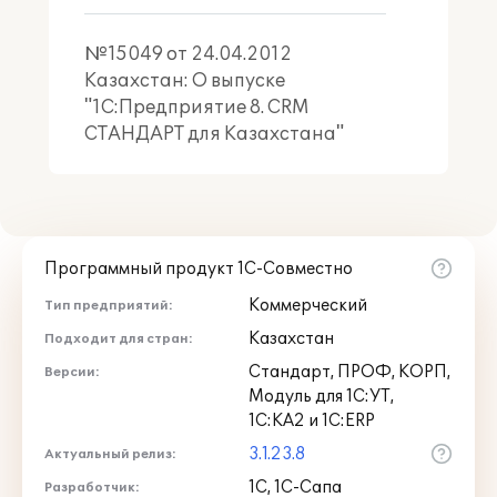
№15049 от 24.04.2012
Версия ПРОФ для среднего
Казахстан: О выпуске
бизнеса
"1С:Предприятие 8. CRM
CRM-система с широкой
СТАНДАРТ для Казахстана"
функциональностью, позволяет
автоматизировать все бизнес-
процессы компании в соответствии с
концепцией CRM, включая закупки,
продажи, маркетинг, сервисное
Программный продукт 1С-Совместно
обслуживание и другие задачи.
Решение предназначено для компаний
Коммерческий
Тип предприятий:
среднего бизнеса с возможностью
Казахстан
Подходит для стран:
совместной работы от 5 до 20
Стандарт, ПРОФ, КОРП,
Версии:
пользователей в единой
Модуль для 1С:УТ,
информационной базе.
Сравнение
1С:КА2 и 1С:ERP
.
функциональности
3.1.23.8
Актуальный релиз:
1С, 1С-Сапа
Разработчик: