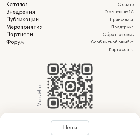
Каталог
О сайте
Внедрения
О решениях 1С
Публикации
Прайс-лист
Мероприятия
Поддержка
Партнеры
Обратная связь
Форум
Сообщить об ошибке
Карта сайта
Мы в Max
© 2011-2026 АО «Группа 1С» (правопреемник ООО
Цены
«1С»). Все права защищены.
websol@1c.ru