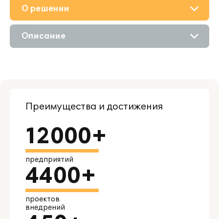
О решении
Приобретение
Описание
Поддержка
Возможности
Партнерам
Сравнение версий
Преимущества и достижения
12000+
предприятий
4400+
проектов
внедрений