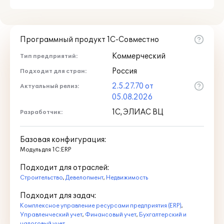
информации;
Поддержка в отраслевом
функционале использования новой
архитектуры взаиморасчетов
Программный продукт 1С-Совместно
(Онлайн), при которой распределение
Коммерческий
Тип предприятий:
расчетов по документам запускается
сразу в транзакции проведения
Россия
Подходит для стран:
документов. Данный режим исключает
2.5.27.70 от
Актуальный релиз:
необходимость запуска регламентных
05.08.2026
и фоновых заданий по
1С, ЭЛИАС ВЦ
распределению взаиморасчетов;
Разработчик:
Автоматическое распределение
платежей по периодам аренды;
Базовая конфигурация:
Возможность ограничения срока
Модуль для 1С:ERP
действия документа "Дополнительное
Подходит для отраслей:
соглашение" – до указанной даты. По
Строительство
окончании этого срока
,
Девелопмент
,
Недвижимость
автоматически начнут действовать
Подходит для задач:
условия договора аренды, которые
Комплексное управление ресурсами предприятия (ERP)
,
действовали на дату,
Управленческий учет
,
Финансовый учет
,
Бухгалтерский и
предшествующую дате
налоговый учет