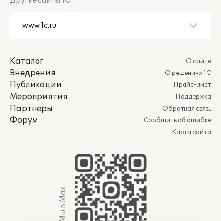
Другие сайты 1С
объектов недвижимости на заданный
период – свободен, в резерве, на
ремонте, арендуется и т.п.;
Формирование реестра объектов
недвижимости с возможностью гибкой
Каталог
О сайте
группировки и отбора по различным
Внедрения
О решениях 1С
характеристикам;
Публикации
Прайс-лист
Мероприятия
Поддержка
Партнеры
Обратная связь
Форум
Сообщить об ошибке
Карта сайта
Мы в Max