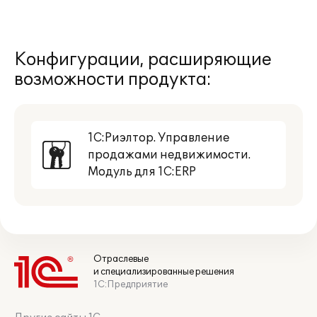
Конфигурации, расширяющие
возможности продукта:
1С:Риэлтор. Управление
продажами недвижимости.
Модуль для 1С:ERP
Автоматическое создание объектов
недвижимости в базе данных на
основе графических планов
Отраслевые
размещения;
и специализированные решения
Оперативный просмотр размещения
1С:Предприятие
объекта на плане;
Регистрация произвольных статусов