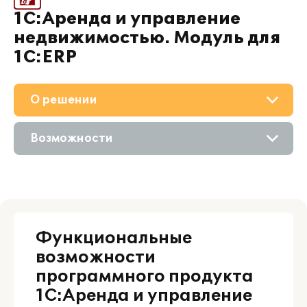
1С:Аренда и управление
недвижимостью. Модуль для
1С:ERP
О решении
Приобретение
Возможности
Поддержка
Описание
Материалы
Цифровые технологии
Партнерам
Функциональные
возможности
программного продукта
1С:Аренда и управление