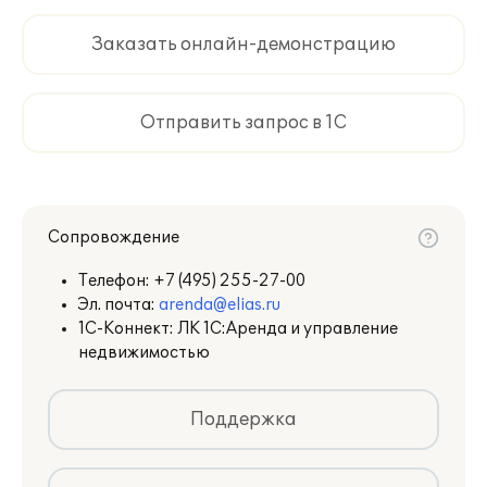
комплексное управление объектами
недвижимости:
Заказать онлайн-демонстрацию
Подсистема "Управление реестром
объектов недвижимости";
Отправить запрос в 1С
Подсистема "Управление договорами
аренды";
Подсистема "Управление
взаиморасчетами по аренде";
Сопровождение
Подсистема "Управление
Телефон:
+7 (495) 255-27-00
эксплуатацией объектов
Эл. почта:
arenda@elias.ru
недвижимости".
1С-Коннект: ЛК 1С:Аренда и управление
недвижимостью
Далее представлено описание
возможностей каждой из подсистем.
Поддержка
Управление реестром объектов
недвижимости