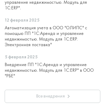
объектов – как на основе
управление недвижимостью. Модуль для
произвольных изображений
1С:ERP".
(например, скан плана БТИ), так и с
использованием 3D-моделей объектов
12 февраля 2025
недвижимости. Для подготовки 3D-
моделей и их передачи в
Автоматизация учета в ООО "ОЛИПС" с
конфигурацию "Аренда и управление
помощью ПП "1С:Аренда и управление
недвижимостью. Модуль для 1С:ERP"
недвижимостью. Модуль для 1С:ERP.
используется BIM-система
Renga
;
Электронная поставка"
5 февраля 2025
Внедрение ПП "1С:Аренда и управление
недвижимостью. Модуль для 1С:ERP" в ООО
"РБЕ"
Все внедрения