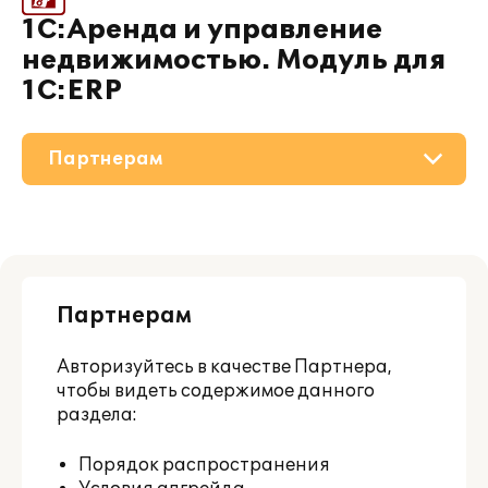
1С:Аренда и управление
недвижимостью. Модуль для
1С:ERP
Партнерам
О решении
Приобретение
Партнерам
Поддержка
Авторизуйтесь
в качестве Партнера,
Материалы
чтобы видеть содержимое данного
раздела:
Порядок распространения