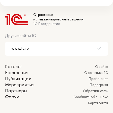
Отраслевые
и специализированные решения
1С:Предприятие
Другие сайты 1С
Каталог
О сайте
Внедрения
О решениях 1С
Публикации
Прайс-лист
Мероприятия
Поддержка
Партнеры
Обратная связь
Форум
Сообщить об ошибке
Карта сайта