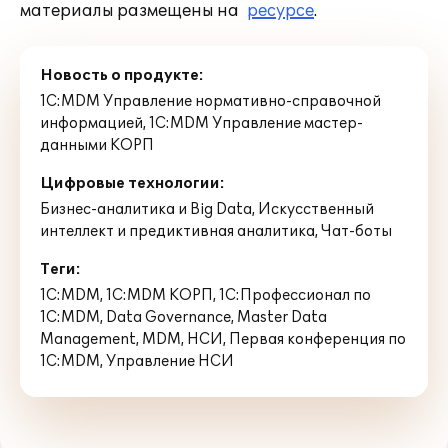
материалы размещены на
ресурсе
.
Новость о продукте:
1С:MDM Управление нормативно-справочной
информацией
,
1С:MDM Управление мастер-
данными КОРП
Цифровые технологии:
Бизнес-аналитика и Big Data
,
Искусственный
интеллект и предиктивная аналитика
,
Чат-боты
Теги:
1С:MDM
,
1С:MDM КОРП
,
1С:Профессионал по
1С:MDM
,
Data Governance
,
Master Data
Management
,
MDM
,
НСИ
,
Первая конференция по
1С:MDM
,
Управление НСИ