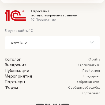
Отраслевые
и специализированные решения
1С:Предприятие
Другие сайты 1С
Каталог
О сайте
Внедрения
О решениях 1С
Публикации
Прайс-лист
Мероприятия
Поддержка
Партнеры
Обратная связь
Форум
Сообщить об ошибке
Карта сайта