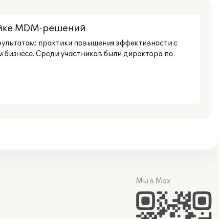
йке MDM-решений
зультатам: практики повышения эффективности с
м бизнесе. Среди участников были директора по
Мы в Max