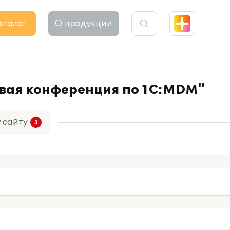
аталог
О продукции
рвая конференция по 1С:MDM"
у сайту