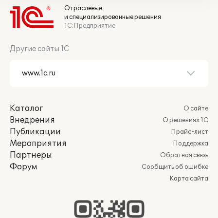
Отраслевые
и специализированные решения
1С:Предприятие
Другие сайты 1С
Каталог
О сайте
Внедрения
О решениях 1С
Публикации
Прайс-лист
Мероприятия
Поддержка
Партнеры
Обратная связь
Форум
Сообщить об ошибке
Карта сайта