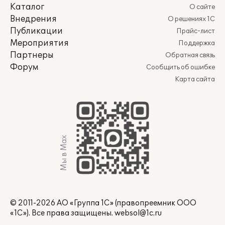
Каталог
О сайте
Внедрения
О решениях 1С
Публикации
Прайс-лист
Мероприятия
Поддержка
Партнеры
Обратная связь
Форум
Сообщить об ошибке
Карта сайта
Мы в Max
© 2011-2026 АО «Группа 1С» (правопреемник ООО
«1С»). Все права защищены.
websol@1c.ru