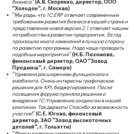
бизнеса"
(А.В. Скоренко, директор, ООО
"Холодон", г. Москва)
"Мы рады, что 1С:
ERP
отвечает современным
требованиям развития бизнеса в нашей стране и
представление новой версии 2.1 отвечает нашим
потребностям в развитии предприятия. За год
произошло много изменений в лучшую сторону
по развитию программы. Надо чаще проводить
подобные мероприятия"
(Н.Б. Пахомова,
финансовый директор, ОАО "Завод
Продмаш", г. Самара)
"Удивлена расширением функционала и
юзабилити. Очень интересны графические
решения для
KPI
, бюджетирования. После
посещения форума приняла решение о
внедрении 1С:Управление холдингом в нашей
компании. Так держать! Спасибо за возможность
участия!"
(С.Е. Югова, финансовый
директор, ЗАО "Завод высокоточных
деталей", г. Тольятти)
"Форум позволил укрепиться в правильности