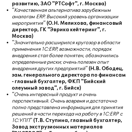
развитию, ЗАО "РТСофт", г. Москва)
"Качественная альтернатива зарубежным
аналогам
ERP
. Высокий уровень организации
мероприятия"
(О.Н. Мелихова, финансовый
директор, ГК "Эврика кейтеринг", г.
Москва)
"Значительно расширился кругозор в области
применения 1С:
ERP
, возможности, порядок
внедрения стал более понятен, обозначились
определенные риски; очень полезен опыт
внедрения других предприятий"
(Н.В. Ободец,
зам. генерального директора по финансам
- главный бухгалтер, ФКП "Бийский
олеумный завод", г. Бийск)
"Очень интересный продукт и очень
перспективный. Очень вовремя и достаточно
полно представлена информация для принятия
решений в части перехода на работу в 1С:
ERP
с
1С:УПП"
(Т.В. Ступина, главный бухгалтер,
Завод экструзионных материалов