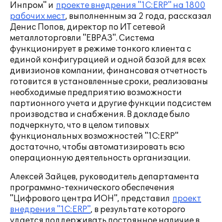
Инпром" и
проекте внедрения "1С:ERP" на 1800
рабочих мест
, выполненным за 2 года, рассказал
Денис Попов, директор по ИТ сетевой
металлоторговли "ЕВРАЗ". Система
функционирует в режиме тонкого клиента с
единой конфигурацией и одной базой для всех
дивизионов компании, финансовая отчетность
готовится в установленные сроки, реализованы
необходимые предприятию возможности
партионного учета и другие функции подсистем
производства и снабжения. В докладе было
подчеркнуто, что в целом типовых
функциональных возможностей "1С:ERP"
достаточно, чтобы автоматизировать всю
операционную деятельность организации.
Алексей Зайцев, руководитель департамента
программно-технического обеспечения
"Цифрового центра ИОН", представил
проект
внедрения "1С:ERP"
, в результате которого
удается поддерживать постоянное наличие в