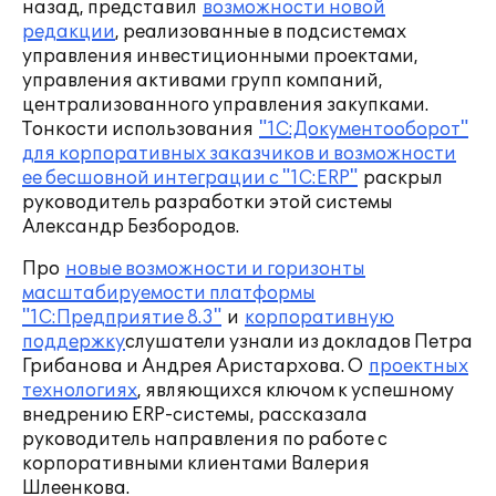
назад, представил
возможности новой
редакции
, реализованные в подсистемах
управления инвестиционными проектами,
управления активами групп компаний,
централизованного управления закупками.
Тонкости использования
"1С:Документооборот"
для корпоративных заказчиков и возможности
еe бесшовной интеграции с "1С:ERP"
раскрыл
руководитель разработки этой системы
Александр Безбородов.
Про
новые возможности и горизонты
масштабируемости платформы
"1С:Предприятие 8.3"
и
корпоративную
поддержку
слушатели узнали из докладов Петра
Грибанова и Андрея Аристархова. О
проектных
технологиях
, являющихся ключом к успешному
внедрению ERP-системы, рассказала
руководитель направления по работе с
корпоративными клиентами Валерия
Шлеенкова.