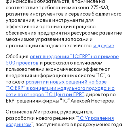
финансовых обязательств, в том числе на
соответствие требованиям закона 275-ФЗ;
развитие инструментов и сервисов бюджетного
управления; новые инструменты для
эффективной организации процесса
обеспечения предприятия ресурсами; развитие
механизмов управления запасами и
организации складского хозяйства
и другие
.
Обобщил
опыт внедрений "1С:ERP" на примере
500 проектов
и рассказал о получаемом
пользователями экономическом эффекте от
внедрения информационных систем "1С", а
также о
развитии новых решений на базе
"1С:ERP" в концепции модульного подхода и о
сети партнеров "1С:Центры EPR"
, директор по
ERP-решениям фирмы "1С" Алексей Нестеров.
Станислав Митрохин, руководитель
разработки нового решения "
1С:Управления
холдингом
", поступившего в продажу менее года