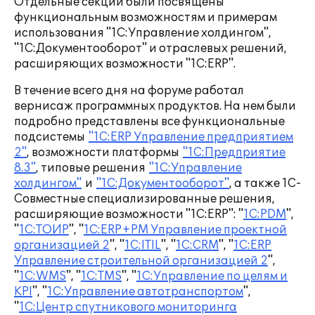
Отдельные секции были посвящены
функциональным возможностям и примерам
использования "1С:Управление холдингом",
"1С:Документооборот" и отраслевых решений,
расширяющих возможности "1С:ERP".
В течение всего дня на форуме работал
вернисаж программных продуктов. На нем были
подробно представлены все функциональные
подсистемы
"1С:ERP Управление предприятием
2"
, возможности платформы
"1С:Предприятие
8.3"
, типовые решения
"1С:Управление
холдингом"
и
"1С:Документооборот"
, а также 1C-
Совместные специализированные решения,
расширяющие возможности "1С:ERP": "
1С:PDM
",
"
1С:ТОИР
", "
1С:ERP+PM Управление проектной
организацией 2
", "
1С:ITIL
", "
1С:CRM
", "
1С:ERP
Управление строительной организацией 2
",
"
1С:WMS
", "
1С:TMS
", "
1C:Управление по целям и
KPI
", "
1С:Управление автотранспортом
",
"
1С:Центр спутникового мониторинга