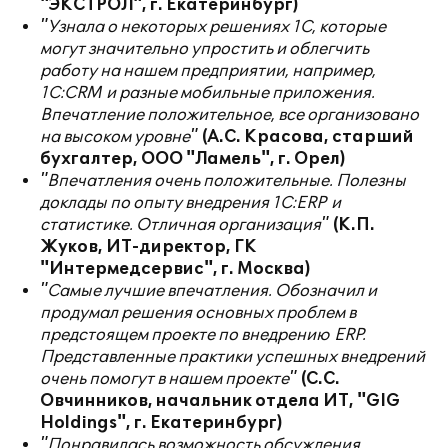
"ЭКСТРОЛ", г. Екатеринбург)
"Узнала о некоторых решениях 1С, которые
могут значительно упростить и облегчить
работу на нашем предприятии, например,
1С:
CRM
и разные мобильные приложения.
Впечатление положительное, все организовано
на высоком уровне"
(А.С. Красова, старший
бухгалтер, ООО "Ламель", г. Орел)
"Впечатления очень положительные. Полезны
доклады по опыту внедрения 1С:
ERP
и
статистике. Отличная организация"
(К.П.
Жуков, ИТ-директор, ГК
"Интермедсервис", г. Москва)
"Самые лучшие впечатления. Обозначил и
продумал решения основных проблем в
предстоящем проекте по внедрению
ERP
.
Представленные практики успешных внедрений
очень помогут в нашем проекте"
(С.С.
Овчинников, начальник отдела ИТ, "GIG
Holdings", г. Екатеринбург)
"Понравилась возможность обсуждения