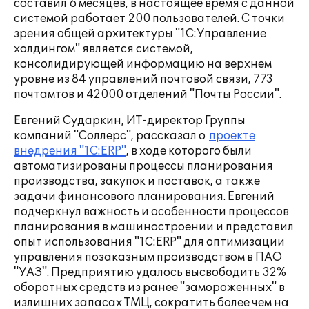
составил 6 месяцев, в настоящее время с данной
системой работает 200 пользователей. С точки
зрения общей архитектуры "1С:Управление
холдингом" является системой,
консолидирующей информацию на верхнем
уровне из 84 управлений почтовой связи, 773
почтамтов и 42000 отделений "Почты России".
Евгений Сударкин, ИТ-директор Группы
компаний "Соллерс", рассказал о
проекте
внедрения "1С:ERP"
, в ходе которого были
автоматизированы процессы планирования
производства, закупок и поставок, а также
задачи финансового планирования. Евгений
подчеркнул важность и особенности процессов
планирования в машиностроении и представил
опыт использования "1С:ERP" для оптимизации
управления позаказным производством в ПАО
"УАЗ". Предприятию удалось высвободить 32%
оборотных средств из ранее "замороженных" в
излишних запасах ТМЦ, сократить более чем на