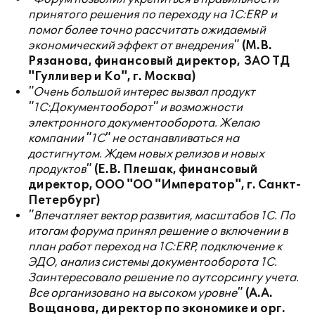
принятого решения по переходу на 1С:
ERP
и
помог более точно рассчитать ожидаемый
экономический эффект от внедрения"
(М.В.
Рязанова, финансовый директор,
ЗАО ТД
"Гулливер и Ко", г. Москва)
"Очень большой интерес вызвал продукт
"1С:Документооборот" и возможности
электронного документооборота. Желаю
компании "1С" не останавливаться на
достигнутом. Ждем новых релизов и новых
продуктов"
(Е.В. Плешак, финансовый
директор, ООО "ОО "Император", г. Санкт-
Петербург)
"Впечатляет вектор развития, масштабов 1С. По
итогам форума принял решение о включении в
план работ переход на 1С:
ERP
, подключение к
ЭДО, анализ системы документооборота 1С.
Заинтересовало решение по аутсорсингу учета.
Все организовано на высоком уровне"
(А.А.
Вощанова, директор по экономике и орг.