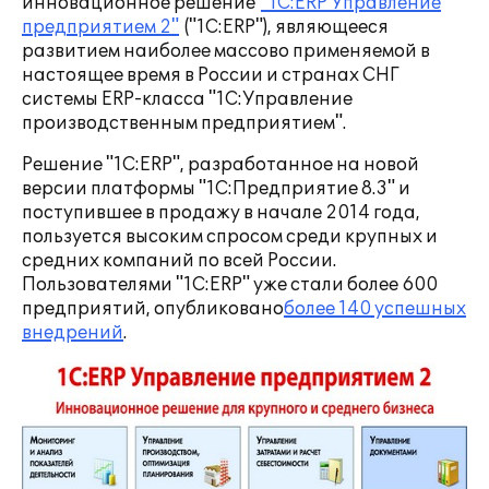
инновационное решение
"1С:ERP Управление
предприятием 2"
("1С:ERP"), являющееся
развитием наиболее массово применяемой в
настоящее время в России и странах СНГ
системы ERP-класса "1С:Управление
производственным предприятием".
Решение "1С:ERP", разработанное на новой
версии платформы "1С:Предприятие 8.3" и
поступившее в продажу в начале 2014 года,
пользуется высоким спросом среди крупных и
средних компаний по всей России.
Пользователями "1C:ERP" уже стали более 600
предприятий, опубликовано
более 140 успешных
внедрений
.