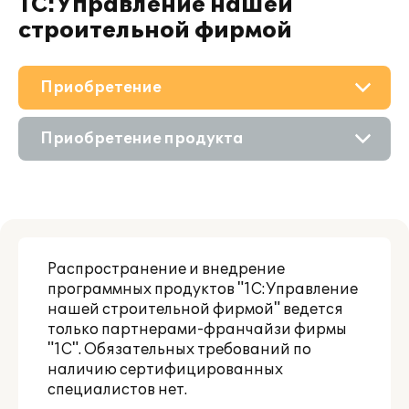
1С:Управление нашей
строительной фирмой
Приобретение
О решении
Приобретение продукта
Дополнения
Состав продукта
Поддержка
Приобретение у партнера
Материалы
Распространение и внедрение
Аренда продукта
программных продуктов "1С:Управление
Партнерам
нашей строительной фирмой" ведется
только партнерами-франчайзи фирмы
"1С". Обязательных требований по
наличию сертифицированных
специалистов нет.