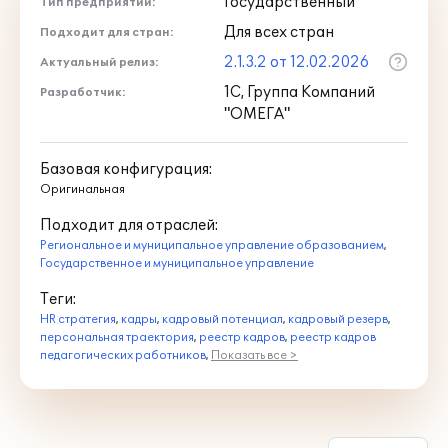
Государственный
Тип предприятий:
Для всех стран
Подходит для стран:
2.1.3.2 от 12.02.2026
Актуальный релиз:
1С, Группа Компаний
Разработчик:
"ОМЕГА"
Базовая конфигурация:
Оригинальная
Подходит для отраслей:
Региональное и муниципальное управление образованием
,
Государственное и муниципальное управление
Теги:
HR стратегия
,
кадры
,
кадровый потенциал
,
кадровый резерв
,
персональная траектория
,
реестр кадров
,
реестр кадров
педагогических работников
,
Показать все >