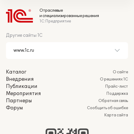
Отраслевые
и специализированные решения
1С:Предприятие
Другие сайты 1С
Каталог
О сайте
Внедрения
О решениях 1С
Публикации
Прайс-лист
Мероприятия
Поддержка
Партнеры
Обратная связь
Форум
Сообщить об ошибке
Карта сайта