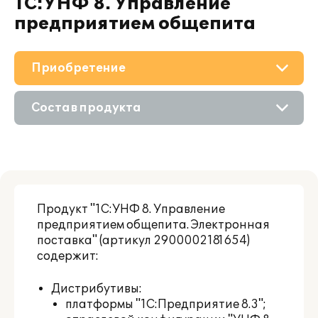
1С:УНФ 8. Управление
предприятием общепита
Приобретение
О решении
Состав продукта
Поддержка
Приобретение продукта
Материалы
Приобретение у партнера
Партнерам
Продукт "1С:УНФ 8. Управление
Аренда продукта
предприятием общепита. Электронная
поставка" (артикул 2900002181654)
содержит:
Дистрибутивы:
платформы "1С:Предприятие 8.3";