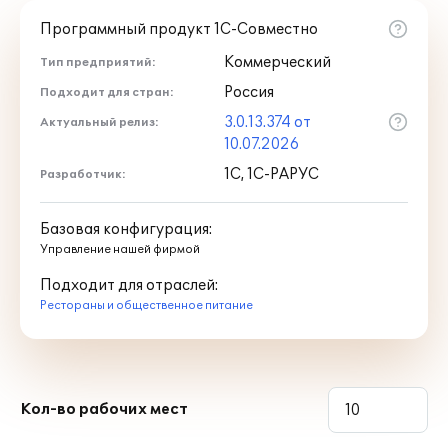
лицензия на сервер "1С:Предприятия 8".
Программный продукт 1С-Совместно
Более подробно о клиент-серверном
варианте работы "1С:Предприятие 8"
Коммерческий
Тип предприятий:
можно ознакомиться
на сайте фирмы
Россия
Подходит для стран:
"1С"
.
3.0.13.374 от
Актуальный релиз:
10.07.2026
1С, 1С-РАРУС
Разработчик:
Базовая конфигурация:
Управление нашей фирмой
Подходит для отраслей:
Рестораны и общественное питание
Кол-во рабочих мест