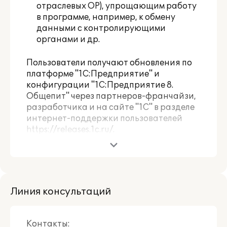
отраслевых ОР), упрощающим работу
в программе, например, к обмену
данными с контролирующими
органами и др.
Пользователи получают обновления по
платформе "1С:Предприятие" и
конфигурации "1С:Предприятие 8.
Общепит" через партнеров-франчайзи,
разработчика и на сайте "1С" в разделе
интернет-поддержки пользователей
https://releases.1c.ru/
.
Пользователи, активировавшие 1С:КП
Отраслевой, могут влиять на развитие
профильного функционала
используемого отраслевого
Линия консультаций
программного продукта, путем
оценивания в Личном кабинете
пользователя
качества решения,
Контакты: