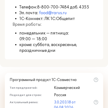
качества его сопровождения, а также
высказывая свои пожелания и
Телефон:
8-800-700-7484
доб. 4355
замечания по развитию.
Эл. почта:
food@rarus.ru
1С-Коннект: ЛК 1С:Общепит
Также предоставляется возможность
Время работы:
обратиться на линию консультации
понедельник — пятница:
разработчика решения "1С-Совместно"
09:00 — 18:00
по вопросам ведения учета в
используемом решении:
кроме: суббота, воскресенье,
праздничные дни
в "1С:КП Отраслевой ПРОФ"
количество консультаций не
ограничено;
в "1С:КП Отраслевой Базовый" — 1
консультация в месяц.
Программный продукт 1С-Совместно
Пользователи, активировавшие 1С:КП
Коммерческий
Тип предприятий:
Отраслевой, обслуживаются
Россия
Подходит для стран:
партнером-разработчиком в
3.0.203.18 от
Актуальный релиз:
соответствии с регламентами,
06.08.2026