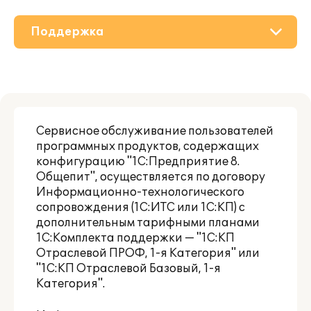
Поддержка
О решении
Приобретение
Сервисное обслуживание пользователей
Дополнения
программных продуктов, содержащих
конфигурацию "1С:Предприятие 8.
Материалы
Общепит", осуществляется по договору
Информационно-технологического
Партнерам
сопровождения (1С:ИТС или 1С:КП) с
дополнительным тарифными планами
1С:Комплекта поддержки — "1С:КП
Отраслевой ПРОФ
,
1-я Категория
" или
"1С:КП Отраслевой Базовый
,
1-я
Категория
".