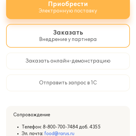
http://its.1c.ru/zakaz
.
Приобрести
Электронную поставку
Заказать
Внедрение у партнера
Заказать онлайн-демонстрацию
Отправить запрос в 1С
Сопровождение
Телефон:
8-800-700-7484 доб. 4355
Эл. почта:
food@rarus.ru