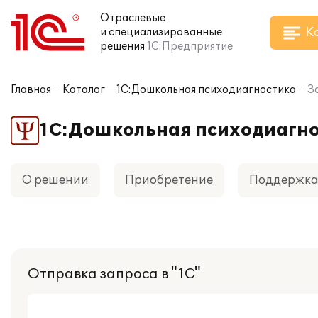
Отраслевые
К
и специализированные
решения
1С:Предприятие
Главная
Каталог
1С:Дошкольная психодиагностика
З
1С:Дошкольная психодиагн
О решении
Приобретение
Поддержк
Отправка запроса в "1С"