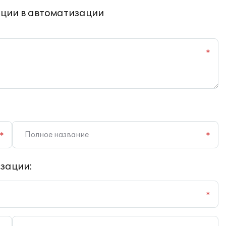
ции в автоматизации
*
*
*
зации:
*