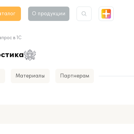
аталог
О продукции
апрос в 1С
остика
а
Материалы
Партнерам