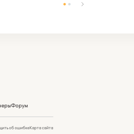
неры
Форум
ить об ошибке
Карта сайта