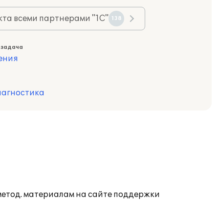
та всеми партнерами "1С"
138
 задача
ения
иагностика
 метод. материалам на сайте поддержки