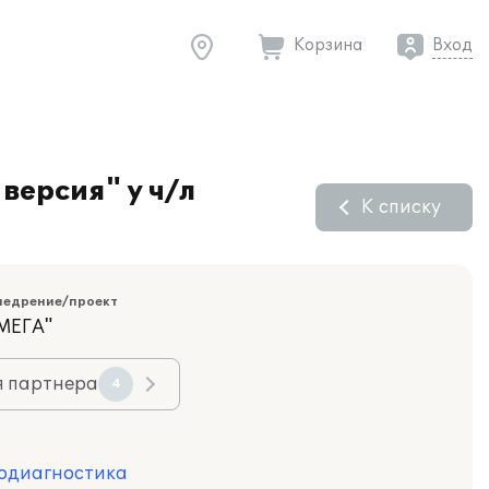
Корзина
Вход
версия" у ч/л
К списку
недрение/проект
МЕГА"
я партнера
4
одиагностика