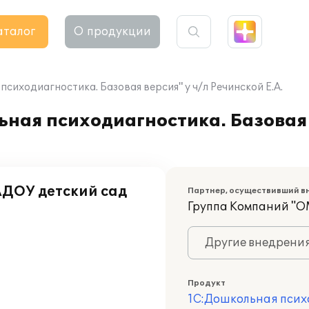
аталог
О продукции
сиходиагностика. Базовая версия" у ч/л Речинской Е.А.
ная психодиагностика. Базовая 
АДОУ детский сад
Партнер, осуществивший в
Группа Компаний "О
Другие внедрени
Продукт
1С:Дошкольная псих