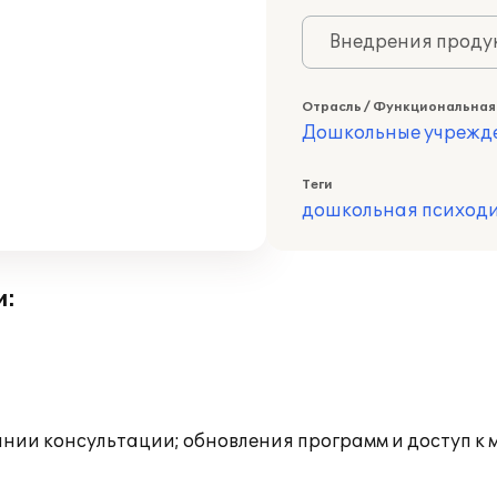
Внедрения продук
Отрасль / Функциональная
Дошкольные учрежд
Теги
дошкольная психод
и:
инии консультации; обновления программ и доступ к