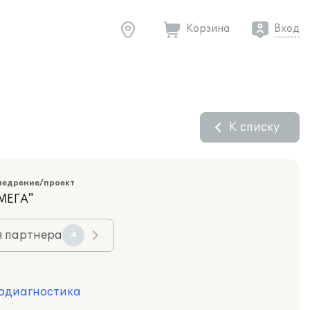
Корзина
Вход
К списку
недрение/проект
МЕГА"
я партнера
4
одиагностика