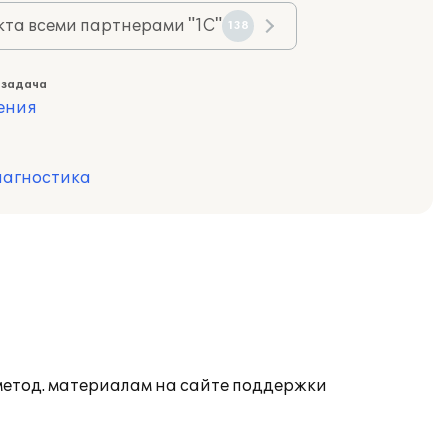
та всеми партнерами "1С"
138
 задача
ения
иагностика
 метод. материалам на сайте поддержки