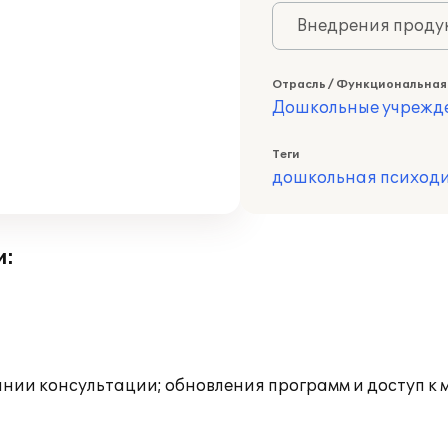
Внедрения продук
Отрасль / Функциональная
Дошкольные учрежд
Теги
дошкольная психод
и:
инии консультации; обновления программ и доступ к