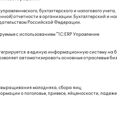
равленческого, бухгалтерского и налогового учета,
нной) отчетности в организации. Бухгалтерский и н
одательством Российской Федерации.
руемые с использованием "1С:ERP Управление
нтегрируется в единую информационную систему на б
озволяет автоматизировать основные отраслевые биз
выращивания молодняка, сбора яиц;
рмации о поголовье, привесе, яйценоскости, падеже