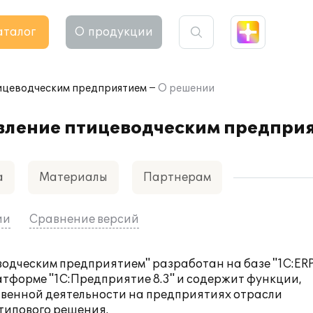
аталог
О продукции
тицеводческим предприятием
О решении
авление птицеводческим предпри
а
Материалы
Партнерам
ии
Сравнение версий
водческим предприятием" разработан на базе "1С:ER
тформе "1С:Предприятие 8.3" и содержит функции,
венной деятельности на предприятиях отрасли
типового решения.