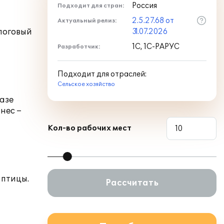
Россия
Подходит для стран:
2.5.27.68 от
Актуальный релиз:
алоговый
31.07.2026
1С, 1С-РАРУС
Разработчик:
Подходит для отраслей:
Сельское хозяйство
азе
нес –
Кол-во рабочих мест
 птицы.
Рассчитать