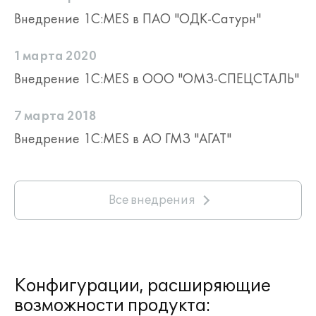
планирования производства.
Внедрение 1С:MES в ПАО "ОДК-Сатурн"
Управление портфелем
1 марта 2020
производственных заказов
Внедрение 1С:MES в ООО "ОМЗ-СПЕЦСТАЛЬ"
Подсистема предназначена для
формирования количественных и
7 марта 2018
календарных потребностей в продукции
Внедрение 1С:MES в АО ГМЗ "АГАТ"
и полуфабрикатах. Сроки исполнения
производственных заказов
рассчитываются исходя из фактических
возможностей производства, и
корректируются при отражении
Все внедрения
исполнения операций. Есть возможность
объединения нескольких заказов на
производство в один запуск
производства.
Конфигурации, расширяющие
возможности продукта: