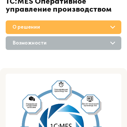
1С:MES Оперативное
управление производством
О решении
Приобретение
Возможности
Поддержка
Описание
Материалы
Сравнение версий
Партнерам