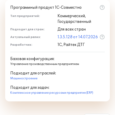
ресурсные спецификации:
Программный продукт 1С-Совместно
Коммерческий,
Тип предприятий:
Государственный
Для всех стран
Подходит для стран:
1.3.5.128 от 14.07.2026
Актуальный релиз:
1С, Райтек ДТГ
Разработчик:
Ресурсная спецификация содержит
Базовая конфигурация:
перечень материалов и других
Управление производственным предприятием
составляющих, используемых при
Подходит для отраслей:
производстве изделия. Все описания
Машиностроение
материалов, полуфабрикатов,
комплектующих и готовых изделий
Подходит для задач:
хранятся в информационной базе, что
Комплексное управление ресурсами предприятия (ERP)
упрощает процесс составления
спецификаций и, в конечном итоге,
облегчает планирование и управление. В