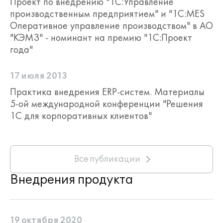
Проект по внедрению "1С:Управление
информация между системами
производственным предприятием" и "1С:MES
синхронизируется.
Оперативное управление производством" в АО
"КЭМЗ" - номинант на премию "1С:Проект
Формировать состав изделия и НСИ
года"
можно как встроенными в продукт
средствами, так и с помощью
интеграции 1С:MES с PDM/PLM-
17 июля 2013
системами, в которых формируется
Практика внедрения ERP-систем. Материалы
состав изделия и маршрут его
5-ой международной конференции "Решения
изготовления, осуществляется
1С для корпоративных клиентов"
материальное и трудовое
нормирование.
В качестве PDM-системы может
Все публикации
выступать программный продукт
1С:PDM
4 (PLM)
. При этом, входящие в поставку
Внедрения продукта
1С:MES механизмы обмена данными с
продуктом 1С:PDM 4 (PLM) позволяют
передавать НСИ об изделии в ресурсные
спецификации для дальнейшего
19 октября 2020