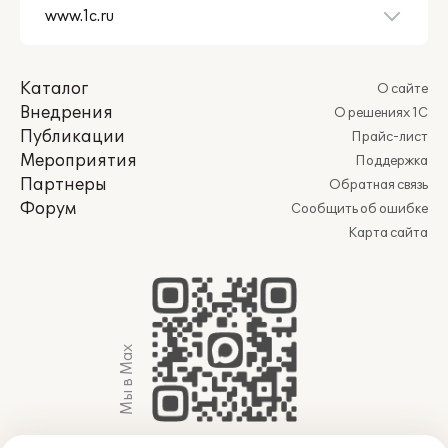
дней:
телефон линии консультаций: +7 (800)
333-59-10;
Каталог
О сайте
адрес электронной почты:
hl-
Внедрения
О решениях 1С
mes@raytec.pro
;
Публикации
Прайс-лист
название сервиса в системе 1С-
Мероприятия
Поддержка
Коннект: ЛК 1С:MES Оперативное
Партнеры
Обратная связь
управление производством.
Форум
Сообщить об ошибке
Карта сайта
Пользователи, активировавшие сервис
1С:ИТС Отраслевой, обслуживаются
партнером-разработчиком в
соответствии с регламентами,
базирующимися на принципах системы
менеджмента качества. Контроль
Мы в Max
качества обслуживания осуществляется
фирмой "1С", при необходимости можно
обратиться к ответственному менеджеру
фирмы "1С" по адресу электронной