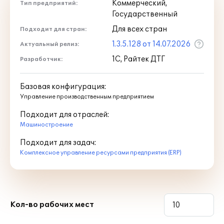
Коммерческий,
Тип предприятий:
электронными счетами-фактурами и
Государственный
другими юридически значимыми
Для всех стран
Подходит для стран:
документами, осуществлять
автоматическую сверку счетов-
1.3.5.128 от 14.07.2026
Актуальный релиз:
фактур с контрагентами
1С, Райтек ДТГ
Разработчик:
непосредственно из программ "1С";
осуществлять быструю проверку
информации о контрагентах,
Базовая конфигурация:
автоматически заполнять реквизиты
Управление производственным предприятием
контрагентов в различных
Подходит для отраслей:
документах;
Машиностроение
получить квалифицированный
сертификат электронной подписи для
Подходит для задач:
обмена юридически значимыми
Комплексное управление ресурсами предприятия (ERP)
электронными документами
непосредственно в программе "1С";
использовать резервное копирование
информационных баз в облачное
Кол-во рабочих мест
хранилище данных "1С", с
возможностью быстрого