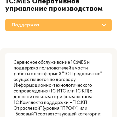
1С:MES Оперативное
управление производством
Поддержка
О решении
Приобретение
Сервисное обслуживание 1С:MES и
Материалы
поддержка пользователей в части
работы с платформой "1С:Предприятие"
Партнерам
осуществляется по договору
Информационно-технологического
сопровождения (1С:ИТС или 1С:КП) с
дополнительным тарифным планом
1С:Комплекта поддержки – "1С:КП
Отраслевой" (уровня "ПРОФ", или
"Базовый") соответствующей категории: