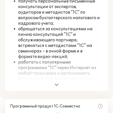
получать персональные письменные
консультации от экспертов,
аудиторов и методистов "1С" по
вопросам бухгалтерского налогового и
кадрового учета;
обращаться за консультациями на
линию консультаций "1С" и
обслуживающего партнера,
встречаться с методистами "1С" на
семинарах – в очной форме и в
формате видео-лекций;
работать с популярными
программами "1С" через Интернет из
любой точки мира и организовать
безопасный удаленный доступ через
Интернет к программам "1С",
установленным на компьютере
пользователя;
подготавливать и сдавать
Программный продукт 1С-Совместно
регламентированную отчетность
через Интернет, обмениваться