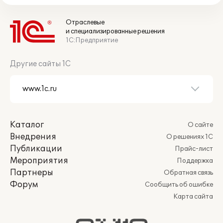
Отраслевые
и специализированные решения
1С:Предприятие
Другие сайты 1С
Каталог
О сайте
Внедрения
О решениях 1С
Публикации
Прайс-лист
Мероприятия
Поддержка
Партнеры
Обратная связь
Форум
Сообщить об ошибке
Карта сайта