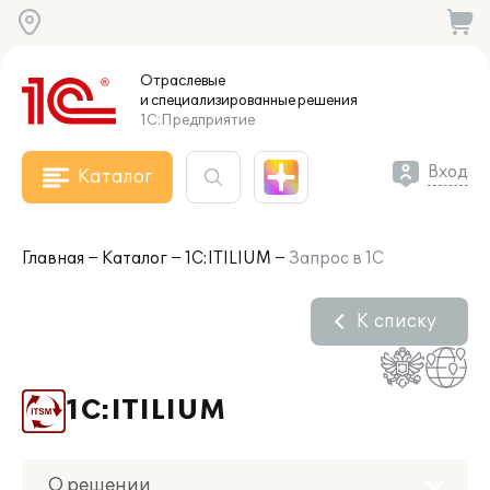
Отраслевые
и специализированные
решения
1С:Предприятие
Вход
Каталог
Главная
Каталог
1С:ITILIUM
Запрос в 1С
К списку
1С:ITILIUM
О решении