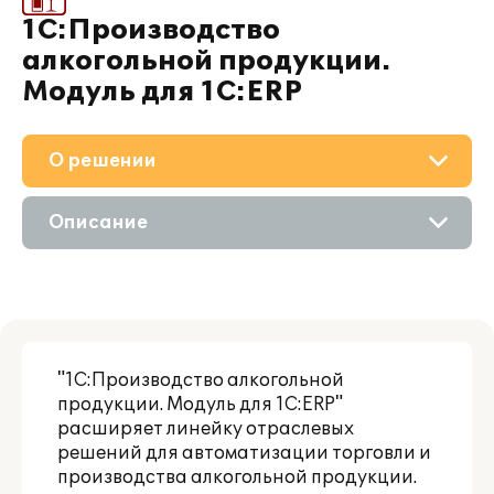
1С:Производство
алкогольной продукции.
Модуль для 1С:ERP
О решении
Приобретение
Описание
Поддержка
Возможности
Материалы
Цифровые технологии
Партнерам
"1С:Производство алкогольной
Сравнение версий
продукции. Модуль для 1С:ERP"
расширяет линейку отраслевых
решений для автоматизации торговли и
производства алкогольной продукции.