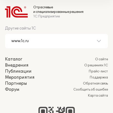
Отраслевые
и специализированные решения
1С:Предприятие
Другие сайты 1С
Каталог
О сайте
Внедрения
О решениях 1С
Публикации
Прайс-лист
Мероприятия
Поддержка
Партнеры
Обратная связь
Форум
Сообщить об ошибке
Карта сайта