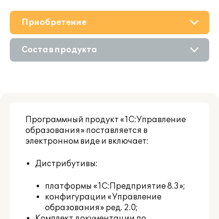
Приобретение
О решении
Состав продукта
Поддержка
Приобретение продукта
Материалы
Приобретение у партнера
Партнерам
Программный продукт «1С:Управление
образования» поставляется в
электронном виде и включает:
Дистрибутивы:
платформы «1С:Предприятие 8.3»;
конфигурации «Управление
образования» ред. 2.0;
Комплект документации по