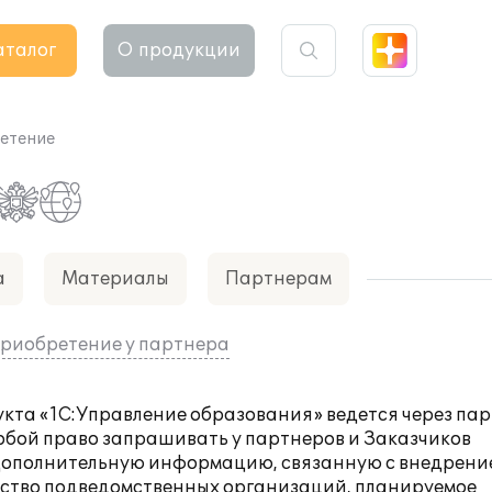
аталог
О продукции
етение
а
Материалы
Партнерам
риобретение у партнера
кта «1С:Управление образования» ведется через па
собой право запрашивать у партнеров и Заказчиков
 дополнительную информацию, связанную с внедрени
ество подведомственных организаций, планируемое