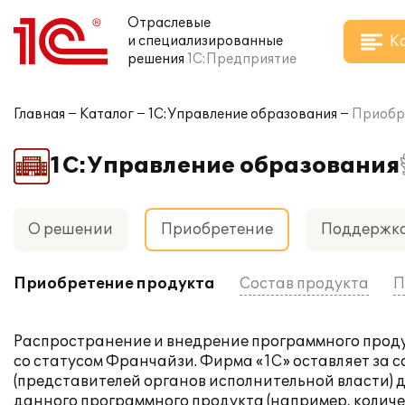
Отраслевые
К
и специализированные
решения
1С:Предприятие
Главная
Каталог
1С:Управление образования
Приобр
1С:Управление образования
О решении
Приобретение
Поддержк
Приобретение продукта
Состав продукта
П
Распространение и внедрение программного проду
со статусом Франчайзи. Фирма «1С» оставляет за 
(представителей органов исполнительной власти)
данного программного продукта (например, колич