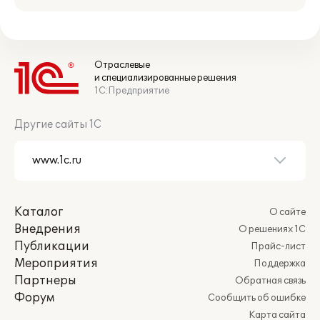
Отраслевые
и специализированные решения
1С:Предприятие
Другие сайты 1С
Каталог
О сайте
Внедрения
О решениях 1С
Публикации
Прайс-лист
Мероприятия
Поддержка
Партнеры
Обратная связь
Форум
Сообщить об ошибке
Карта сайта