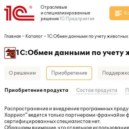
Отраслевые
К
и специализированные
решения
1С:Предприятие
Главная
Каталог
1С:Обмен данными по учету животны
1С:Обмен данными по учету
О решении
Приобретение
Поддержк
Приобретение продукта
Состав продукта
П
Распространение и внедрение программных продук
Хорриот" ведется только партнерами-франчайзи ф
сертифицированных специалистов нет.
Обращаем внимание, что отдельное использование