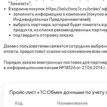
"Заказать";
В корзине покупок
https://solutions.1c.ru/order/
оф
заполнить информацию о компании (покупка м
Индивидуальных Предпринимателей);
выбрать партнера, который будет помогать в 
продукта, из списка рекомендованных партнер
подтвердить отправку заказа.
Далее с пользователем свяжется сотрудник выбра
оплаты, предоставит ссылки на скачивание всех н
Порядок заказа электронных поставок для партн
в
информационном письме №18526 от 27.06.2014 г.
Прайс-лист «1С:Обмен данными по учету
Код
Наименование