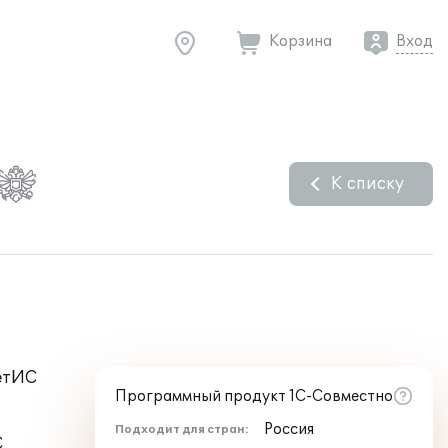
Корзина
Вход
К списку
етИС
Программный продукт 1С-Совместно
Россия
Подходит для стран:
С