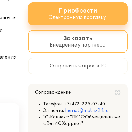
Приобрести
Электронную поставку
включая
го
Заказать
Внедрение у партнера
твления
Отправить запрос в 1С
Сопровождение
Телефон:
+7 (472) 225-07-40
Эл. почта:
herriot@matrix24.ru
1С-Коннект: "ЛК 1С:Обмен данными
с ВетИС Хорриот"