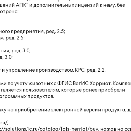
ений АПК" и дополнительных лицензий к нему, без
отрено:
го предприятия, ред. 2.5;
 ред. 2.5;
я, ред. 3.0;
. 3.0;
 управление производством. КРС, ред. 2.2.
и по учету животных с ФГИС ВетИС Хорриот. Компле
вляется пользователям, которые ранее приобрели
ограммных продуктов.
ку на приобретение электронной версии продукта, д
.ru/
;
://solutions.1c.ru/catalog/fgis-herriot/buy
, нажав на с