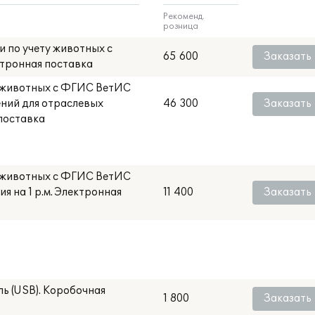
Рекоменд.
розница
 по учету животных с
65 600
Заказать
тронная поставка
у животных с ФГИС ВетИС
ний для отраслевых
46 300
Заказать
поставка
у животных с ФГИС ВетИС
я на 1 р.м. Электронная
11 400
Заказать
ь (USB). Коробочная
1 800
Заказать