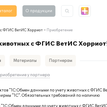
аталог
О продукции
х с ФГИС ВетИС Хорриот
Приобретение
 животных с ФГИС ВетИС Хорриот
а
Материалы
Партнерам
риобретение у партнера
тов "1С:Обмен данными по учету животных с ФГИС В
ирмы "1С". Обязательных требований по наличию
 "1C:Обмен данными по учету животных с ФГИС ВетИ