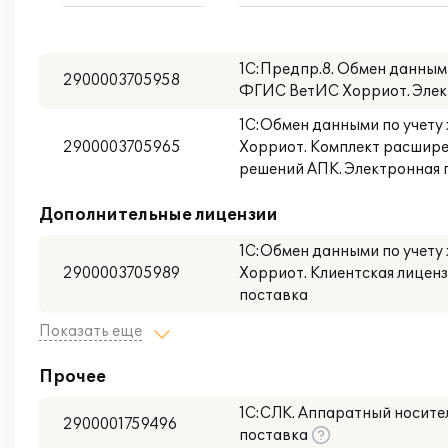
1С:Предпр.8. Обмен данными
2900003705958
ФГИС ВетИС Хорриот. Элек
1С:Обмен данными по учет
2900003705965
Хорриот. Комплект расшире
решений АПК. Электронная 
Дополнительные лицензии
1С:Обмен данными по учет
2900003705989
Хорриот. Клиентская лицензи
поставка
Показать еще
Прочее
1С:СЛК. Аппаратный носител
2900001759496
поставка