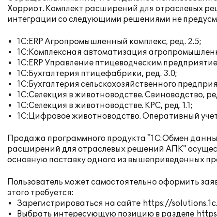
Хорриот. Комплект расширений для отраслевых реш
интеграции со следующими решениями не предусм
1С:ERP Агропромышленный комплекс, ред. 2.5;
1С:Комплексная автоматизация агропромышленно
1С:ERP Управление птицеводческим предприятием,
1С:Бухгалтерия птицефабрики, ред. 3.0;
1С:Бухгалтерия сельскохозяйственного предприяти
1С:Селекция в животноводстве. Свиноводство, ред
1С:Селекция в животноводстве. КРС, ред. 1.1;
1С:Цифровое животноводство. Оперативный учет и
Продажа программного продукта "1C:Обмен данным
расширений для отраслевых решений АПК" осущест
основную поставку одного из вышеприведенных пр
Пользователь может самостоятельно оформить заяв
этого требуется:
Зарегистрироваться на сайте
https://solutions.1c
Выбрать интересующую позицию в разделе
https