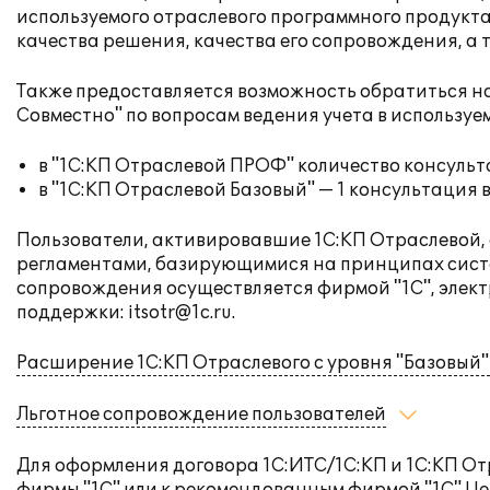
используемого отраслевого программного продукта
качества решения, качества его сопровождения, а
Также предоставляется возможность обратиться н
Совместно" по вопросам ведения учета в использу
в "1С:КП Отраслевой ПРОФ" количество консульт
в "1С:КП Отраслевой Базовый" — 1 консультация в
Пользователи, активировавшие 1С:КП Отраслевой,
регламентами, базирующимися на принципах систе
сопровождения осуществляется фирмой "1С", элек
поддержки:
itsotr@1c.ru
.
Расширение 1С:КП Отраслевого с уровня "Базовый"
Льготное сопровождение пользователей
Для оформления договора 1С:ИТС/1С:КП и 1С:КП О