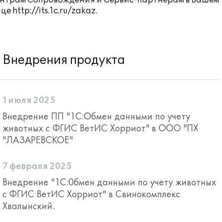
ентрам Сопровождения и Сервис-партнерам в Вашем
ице
http://its.1c.ru/zakaz
.
Внедрения продукта
1 июля 2025
Внедрение ПП "1С:Обмен данными по учету
животных с ФГИС ВетИС Хорриот" в ООО "ПХ
"ЛАЗАРЕВСКОЕ"
7 февраля 2025
Внедрение "1С:0бмен данными по учету животных
с ФГИС ВетИС Хорриот" в Свинокомплекс
Хвалынский.