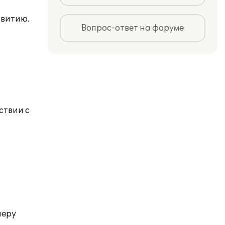
звитию.
Вопрос-ответ на форуме
ствии с
неру