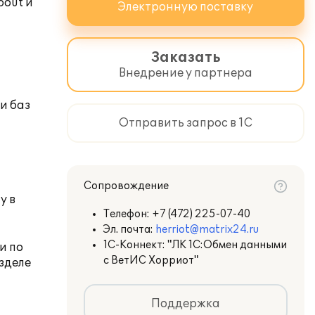
about
и
Электронную поставку
Заказать
Внедрение у партнера
и баз
Отправить запрос в 1С
Сопровождение
у в
Телефон:
+7 (472) 225-07-40
Эл. почта:
herriot@matrix24.ru
1С-Коннект: "ЛК 1С:Обмен данными
и по
с ВетИС Хорриот"
зделе
Поддержка