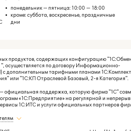
понедельник — пятница: 10:00 — 18:00
кроме: суббота, воскресенье, праздничные
С
дни
ных продуктов, содержащих конфигурацию "1С:Обме
 ", осуществляется по договору Информационно-
П) с дополнительным тарифными планами 1С:Комплек
рия
" или "1С:КП Отраслевой Базовый
,
2-я Категория
".
 официальная поддержка, которую фирма "1С" сов
рограмм «1С:Предприятие» на регулярной и непреры
ервисы 1С:ИТС и услуги официальных партнеров фирм
телям