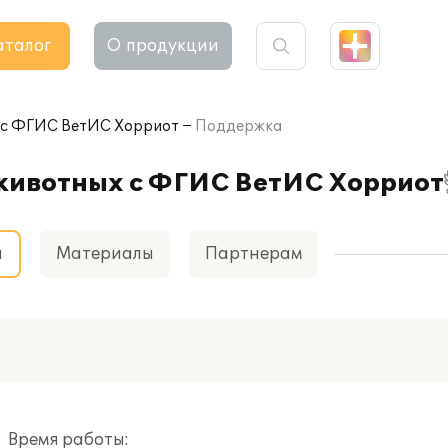
аталог
О продукции
х с ФГИС ВетИС Хорриот
Поддержка
 животных с ФГИС ВетИС Хорриот
а
Материалы
Партнерам
Время работы: