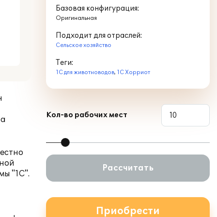
Базовая конфигурация:
Оригинальная
Подходит для отраслей:
Сельское хозяйство
Теги:
1С для животноводов
,
1С Хорриот
н
Кол-во рабочих мест
та
местно
вной
Рассчитать
ы "1С".
Приобрести