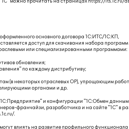
"1С" можно прочитать на страницах
https://its.1c.ru/
 оформленного основного договора 1С:ИТС/1С:КП,
ставляется доступ для скачивания набора программ 
траслевыми или специализированными программами:
утивов обновления;
новления" по каждому дистрибутиву;
там (в некоторых отраслевых ОР), упрощающим работ
ролирующими органами и др.
"1С:Предприятие" и конфигурации "1С:Обмен данным
неров-франчайзи, разработчика и на сайте "1С" в ра
.1c.ru/
.
 могут влиять на развитие профильного функционала