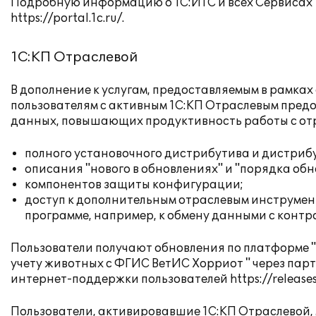
Подробную информацию о 1С:ИТС и всех Сервисах 
https://portal.1c.ru/
.
1С:КП Отраслевой
В дополнение к услугам, предоставляемым в рамках
пользователям с активным 1С:КП Отраслевым предо
данных, повышающих продуктивность работы с о
полного установочного дистрибутива и дистриб
описания "нового в обновлениях" и "порядка об
компонентов защиты конфигурации;
доступ к дополнительным отраслевым инструмен
программе, например, к обмену данными с конт
Пользователи получают обновления по платформе 
учету животных с ФГИС ВетИС Хорриот " через парт
интернет-поддержки пользователей
https://releases
Пользователи, активировавшие 1С:КП Отраслевой,