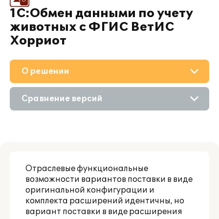
1С:Обмен данными по учету
животных с ФГИС ВетИС
Хорриот
О решении
Приобретение
Сравнение версий
Поддержка
Описание
Материалы
Возможности
Партнерам
Отраслевые функциональные
возможности вариантов поставки в виде
оригинальной конфигурации и
комплекта расширений идентичны, но
вариант поставки в виде расширения