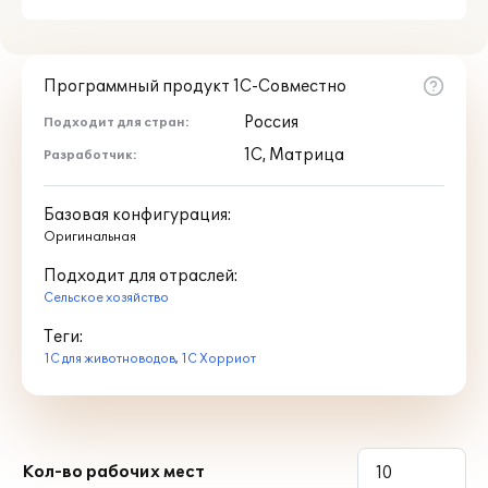
информационную систему
предприятия, предусмотрен запрос
данного документа путем обращения на
Программный продукт 1С-Совместно
адрес:
herriot@matrix24.ru
.
Россия
Подходит для стран:
1С, Матрица
Разработчик:
Базовая конфигурация:
Оригинальная
Подходит для отраслей:
Сельское хозяйство
Теги:
1С для животноводов
,
1С Хорриот
Кол-во рабочих мест