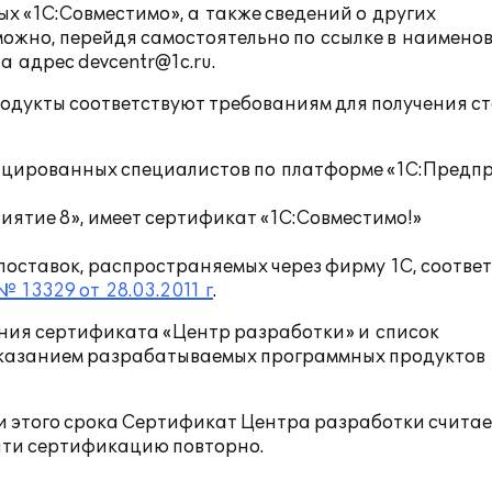
 «1С:Совместимо», а также сведений о других
ожно, перейдя самостоятельно по ссылке в наимено
 адрес devcentr@1c.ru.
одукты соответствуют требованиям для получения с
цированных специалистов по платформе «1С:Предп
ятие 8», имеет сертификат «1С:Совместимо!»
оставок, распространяемых через фирму 1С, соответ
№ 13329 от 28.03.2011 г
.
ния сертификата «Центр разработки» и список
казанием разрабатываемых программных продуктов
и этого срока Сертификат Центра разработки счита
йти сертификацию повторно.