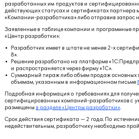
разработанных им продуктов и сертифицированных
действующих статусах и сертификатах партнера м
«Компании-разработчика» либо отправив запрос на
Заявленные в таблице компании и программные пр
«Центр разработки»:
Разработчик имеет в штате не менее
2-х
сертифи
8».
Решение разработано на платформе «1С:Предпри
и распространяется через фирму «1С».
Суммарный тираж либо объем продаж основных п
объемам, указанным в информационном письме
Подробная информация о требованиях для получе
сертифицированных компаний-разработчиков с у
размещены
в разделе «Центры разработки»
.
Срок действия сертификата — 2 года. По истечени
недействительным, разработчику необходимо про