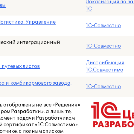
Локализация по за
овы
1С
Логистика. Управление
1С-Совместно
ческий интеграционный
1С-Совместно
Дистрибьюция
 путевых листов
1С:Совместимо
ра и комбикормового завода,
1С-Совместно
ть отображены не все «Решения»
ом Разработки», а лишь те,
момент подачи Разработчиком
й сертификат «1С:Совместимо».
отчике, с полным списком