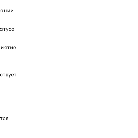
вании
татуса
риятие
ствует
ется