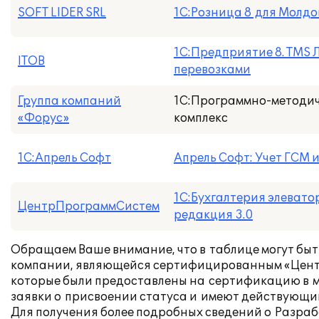
SOFT LIDER SRL
1С:Розница 8 для Молд
1С:Предприятие 8. TMS 
ITOB
перевозками
Группа компаний
1С:Программно-методи
«Форус»
комплекс
1С:Апрель Софт
Апрель Софт: Учет ГСМ и
1С:Бухгалтерия элевато
ЦентрПрограммСистем
редакция 3.0
Обращаем Ваше внимание, что в таблице могут бы
компании, являющейся сертифицированным «Центр
которые были предоставлены на сертификацию в 
заявки о присвоении статуса и имеют действующи
Для получения более подробных сведений о Разраб