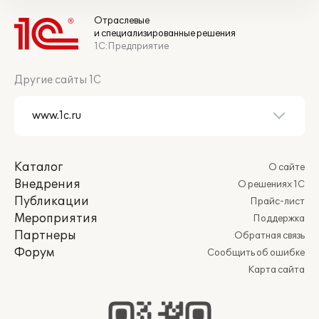
Отраслевые
и специализированные решения
1С:Предприятие
Другие сайты 1С
Каталог
О сайте
Внедрения
О решениях 1С
Публикации
Прайс-лист
Мероприятия
Поддержка
Партнеры
Обратная связь
Форум
Сообщить об ошибке
Карта сайта