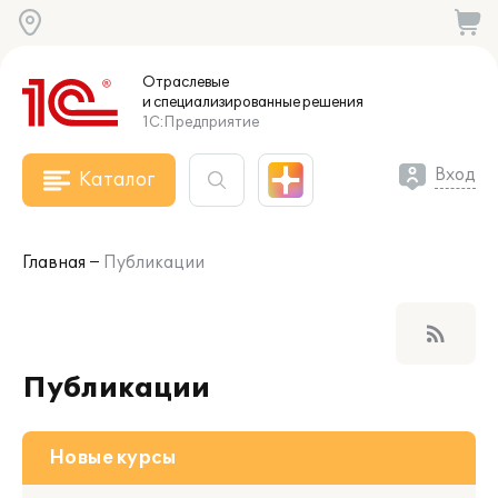
Отраслевые
и специализированные
решения
1С:Предприятие
Вход
Каталог
Главная
Публикации
rss_feed
Публикации
Новые курсы