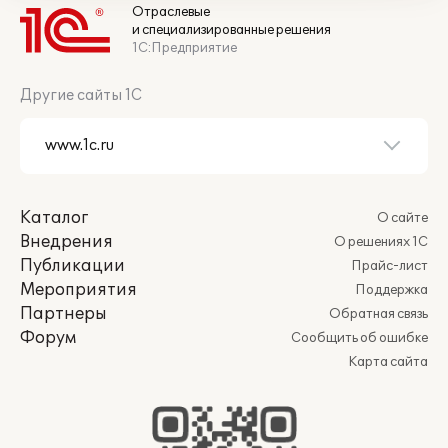
Отраслевые
и специализированные решения
1С:Предприятие
Другие сайты 1С
Каталог
О сайте
Внедрения
О решениях 1С
Публикации
Прайс-лист
Мероприятия
Поддержка
Партнеры
Обратная связь
Форум
Сообщить об ошибке
Карта сайта