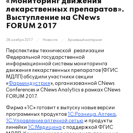
«Мониторинг движения
лекарственных препаратов».
Выступление на CNews
FORUM 2017
28 ноября 2017
Новости
Архивный материал
Перспективы технической реализации
Федеральной государственной
информационной системы мониторинга
движения лекарственных препаратов (ФГИС
МДЛП) обсудили участники секции
«
Фарминдустрия
», организованной CNews
Conferences и CNews Analytics в рамках CNews
FORUM 2017.
Фирма «1С» готовит к выпуску новые версии
программных продуктов
1С:Розница. Аптека
,
1С:Управление аптечной сетью
и продукты
линейки
1С:Медицина
с поддержкой ФГИС