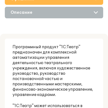
Приобретение
Описание
Поддержка
Возможности
Материалы
Партнерам
Программный продукт "1C:Театр"
предназначен для комплексной
автоматизации управления
деятельностью театрального
учреждения, включая художественное
руководство, руководство
постановочной частью и
производственными мастерскими,
финансово-экономическое управление,
управление кадрами.
"1C:Театр" может использоваться в