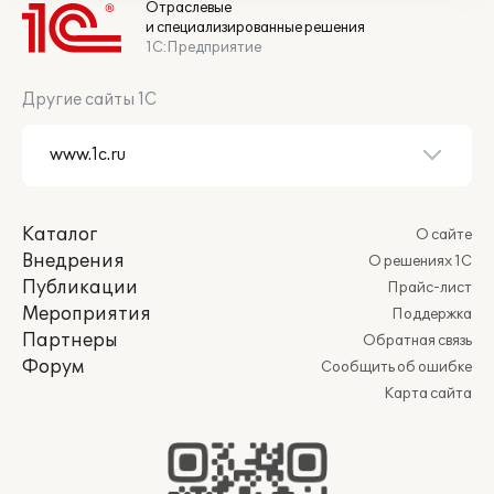
Отраслевые
и специализированные решения
1С:Предприятие
Другие сайты 1С
Каталог
О сайте
Внедрения
О решениях 1С
Публикации
Прайс-лист
Мероприятия
Поддержка
Партнеры
Обратная связь
Форум
Сообщить об ошибке
Карта сайта