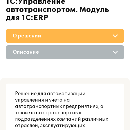
1С:Управление
автотранспортом. Модуль
для 1С:ERP
О решении
Приобретение
Описание
Поддержка
Возможности
Материалы
Цифровые технологии
Партнерам
Решение для автоматизации
Сравнение версий
управления и учета на
автотранспортных предприятиях, а
также в автотранспортных
подразделениях компаний различных
отраслей, эксплуатирующих