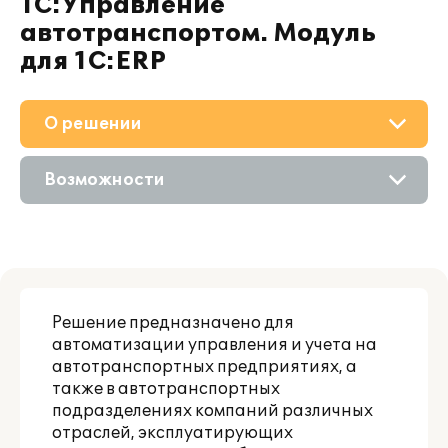
1С:Управление
автотранспортом. Модуль
для 1С:ERP
О решении
Приобретение
Возможности
Поддержка
Описание
Материалы
Цифровые технологии
Партнерам
Решение предназначено для
Сравнение версий
автоматизации управления и учета на
автотранспортных предприятиях, а
также в автотранспортных
подразделениях компаний различных
отраслей, эксплуатирующих