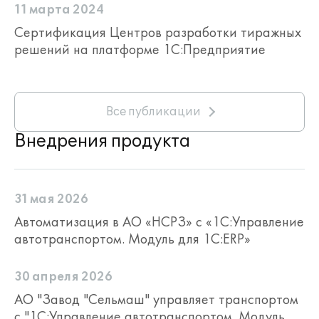
длительный интервал времени от
11 марта 2024
недели до года);
Сертификация Центров разработки тиражных
краткосрочное (планирование на
решений на платформе 1С:Предприятие
более короткие интервалы времени,
чем долгосрочное планирование);
оперативное (планирование на
каждый день).
Все публикации
Внедрения продукта
31 мая 2026
Автоматизация в АО «НСРЗ» с «1С:Управление
автотранспортом. Модуль для 1С:ERP»
План, по которому производится
30 апреля 2026
планирование, можно импортировать из
АО "Завод "Сельмаш" управляет транспортом
Excel или воспользоваться обработкой
с "1С:Управление автотранспортом. Модуль