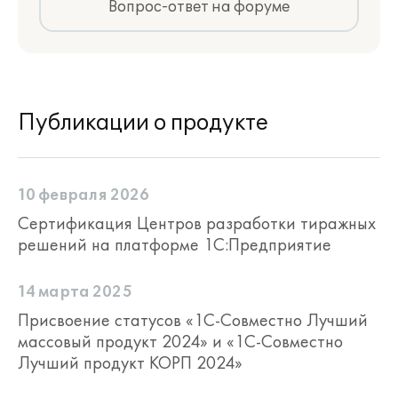
Вопрос-ответ на форуме
Учет и анализ технико-эксплуатационных
показателей работы техники
На основании данных путевых листов в
программе накапливается информация
по выработке ТС и ТЭП. Эти показатели
Публикации о продукте
доступны для детального анализа в
отчетах "Карточка работы ТС",
"Ведомость ТЭП", "Выработка
транспортных средств" и других.
10 февраля 2026
Сертификация Центров разработки тиражных
Планирование работы ТС
решений на платформе 1С:Предприятие
Функциональные возможности
программы позволяет планировать
14 марта 2025
выработку, объем предоставляемых
Присвоение статусов «1С-Совместно Лучший
услуг, доходы и расходы. Доступно
массовый продукт 2024» и «1С-Совместно
несколько уровней планирования:
Лучший продукт КОРП 2024»
долгосрочное (планирование на