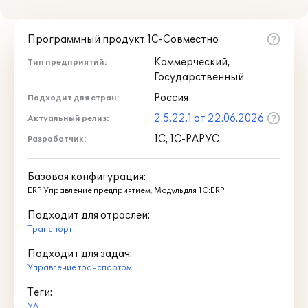
Программный продукт 1С-Совместно
Коммерческий,
Тип предприятий:
Государственный
Россия
Подходит для стран:
2.5.22.1 от 22.06.2026
Актуальный релиз:
1С, 1С-РАРУС
Разработчик:
В справочнике "Транспортные средства"
есть возможность установки связи
Базовая конфигурация:
автомобиля с соответствующим
ERP Управление предприятием, Модуль для 1С:ERP
объектом эксплуатации "1С:ERP
Подходит для отраслей:
Управление предприятием".
Транспорт
Учет документов ТС и водителей
Подходит для задач:
Управление транспортом
Функционал программы позволяет вести
Теги:
учет и контроль срока действия
УАТ