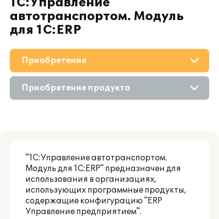
1С:Управление
автотранспортом. Модуль
для 1С:ERP
Приобретение
О решении
Приобретение продукта
Поддержка
Состав продукта
Материалы
Приобретение у партнера
Партнерам
"1С:Управление автотранспортом.
Модуль для 1С:ERP" предназначен для
использования в организациях,
использующих программные продукты,
содержащие конфигурацию "ERP
Управление предприятием".