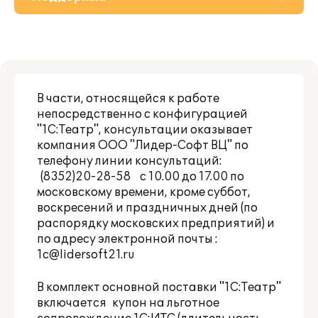
О решении
Приобретение
В части, относящейся к работе
Материалы
непосредственно с конфигурацией
"1С:Театр", консультации оказывает
Партнерам
компания ООО "Лидер-Софт ВЦ" по
телефону линии консультаций:
(8352)20-28-58 с 10.00 до 17.00 по
московскому времени, кроме суббот,
воскресений и праздничных дней (по
распорядку московских предприятий) и
по адресу электронной почты :
1с@lidersoft21.ru
В комплект основной поставки "1С:Театр"
включается купон на льготное