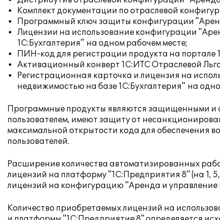
Дистрибутив отраслевой конфигурации "Аренда 
Комплект документации по отраслевой конфигу
Программный ключ защиты конфигурации "Аренда
Лицензии на использование конфигурации "Аре
1С:Бухгалтерия" на одном рабочем месте;
ПИН-код для регистрации продукта на портале 
Активационный конверт 1С:ИТС Отраслевой Льго
Регистрационная карточка и лицензия на испол
недвижимостью на базе 1С:Бухгалтерия" на одно
Программные продукты являются защищенными и 
пользователем, имеют защиту от несанкционирова
максимальной открытости кода для обеспечения в
пользователей.
Расширение количества автоматизированных рабо
лицензий на платформу "1С:Предприятия 8" (на 1, 5, 
лицензий на конфигурацию "Аренда и управление нед
Количество приобретаемых лицензий на использо
и платформы "1С:Предприятие 8" определяется исх