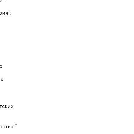
я";
рия";
ю
ых
нтских
остью"