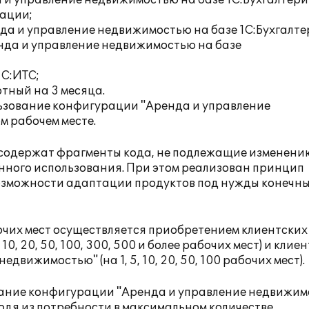
и управление недвижимостью на базе 1С:Бухгалтери
рации;
 и управление недвижимостью на базе 1С:Бухгалте
нда и управление недвижимостью на базе
1С:ИТС;
тный на 3 месяца.
ьзование конфигурации "Аренда и управление
м рабочем месте.
содержат фрагменты кода, не подлежащие изменени
нного использования. При этом реализован принцип
озможности адаптации продуктов под нужды конечн
чих мест осуществляется приобретением клиентских
10, 20, 50, 100, 300, 500 и более рабочих мест) и клие
вижимостью" (на 1, 5, 10, 20, 50, 100 рабочих мест).
вание конфигурации "Аренда и управление недвижим
одя из потребности в максимальном количестве