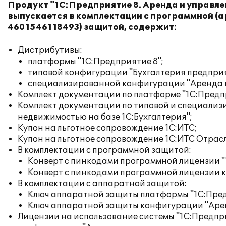
Продукт "1С:Предприятие 8. Аренда и управле
выпускается в комплектации с программной (а
4601546118493) защитой, содержит:
Дистрибутивы:
платформы "1С:Предприятие 8";
типовой конфигурации "Бухгалтерия предприя
специализированной конфигурации "Аренда и
Комплект документации по платформе "1С:Предп
Комплект документации по типовой и специали
недвижимостью на базе 1С:Бухгалтерия";
Купон на льготное сопровождение 1С:ИТС;
Купон на льготное сопровождение 1С:ИТС Отрас
В комплектации с программной защитой:
Конверт с пинкодами программной лицензии "
Конверт с пинкодами программной лицензии 
В комплектации с аппаратной защитой:
Ключ аппаратной защиты платформы "1С:Пред
Ключ аппаратной защиты конфигурации "Арен
Лицензии на использование системы "1С:Предпр