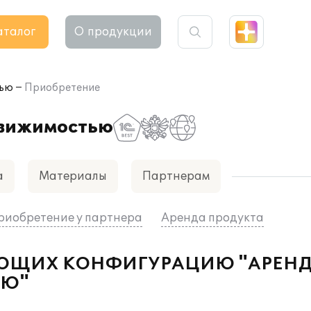
аталог
О продукции
тью
Приобретение
движимостью
а
Материалы
Партнерам
риобретение у партнера
Аренда продукта
АЮЩИХ КОНФИГУРАЦИЮ "АРЕНД
ЬЮ"