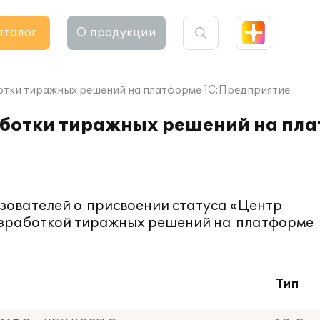
аталог
О продукции
отки тиражных решений на платформе 1С:Предприятие
аботки тиражных решений на пл
зователей о присвоении статуса «Центр
зработкой тиражных решений на платформе
Тип