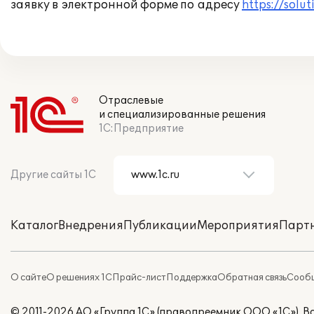
заявку в электронной форме по адресу
https://solut
Отраслевые
и специализированные решения
1С:Предприятие
Другие сайты 1С
Каталог
Внедрения
Публикации
Мероприятия
Парт
О сайте
О решениях 1С
Прайс-лист
Поддержка
Обратная связь
Сообщ
© 2011-2026 АО «Группа 1С» (правопреемник ООО «1С»). 