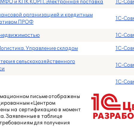
е МФО и КПК КОРП. Электронная поставка
1С-Сов
нансовой организацией и кредитным
1С-Сов
ративом ПРОФ
 недвижимостью
1С-Сов
Логистика. Управление складом
1С-Сов
лтерия сельскохозяйственного
1С-Сов
си
1С-Сов
ормационном письме отображены
ицированным «Центром
влены на сертификацию в момент
а. Заявленные в таблице
требованиям для получения