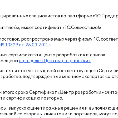
:
цированных специалистов по платформе «1С:Предп
ятие 8», имеет сертификат «1С:Совместимо!»
оставок, распространяемых через фирму 1С, соответ
№ 13329 от 28.03.2011 г
.
ния сертификата «Центр разработки» и список
азмещены
в разделе «Центры разработки»
.
вается статус с выдачей соответствующего Сертиф
зработке, подтвержденный мнением экспертов со с
и этого срока Сертификат «Центр разработки» счита
йти сертификацию повторно.
неры, выпускающие тиражные решения и выполняющ
тензий со стороны клиентов или партнеров, могут п