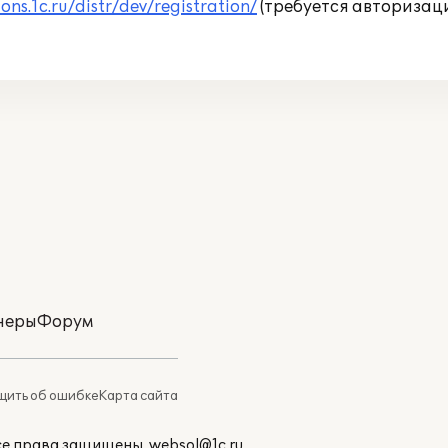
ions.1c.ru/distr/dev/registration/
(требуется авторизаци
неры
Форум
ить об ошибке
Карта сайта
Все права защищены.
websol@1c.ru