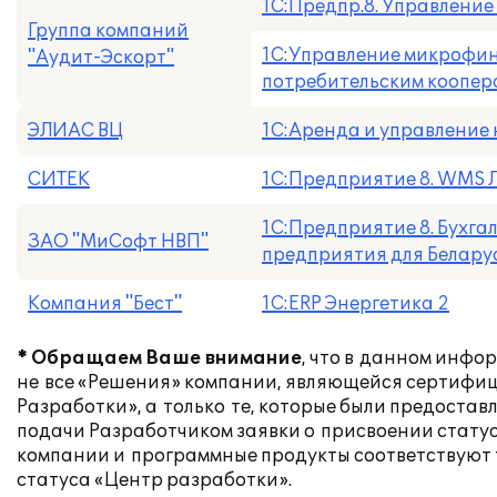
1С:Предпр.8. Управлени
Группа компаний
1С:Управление микрофи
"Аудит-Эскорт"
потребительским коопе
ЭЛИАС ВЦ
1С:Аренда и управление
СИТЕК
1С:Предприятие 8. WMS 
1С:Предприятие 8. Бухга
ЗАО "МиСофт НВП"
предприятия для Белару
Компания "Бест"
1С:ERP Энергетика 2
* Обращаем Ваше внимание
, что в данном инф
не все «Решения» компании, являющейся сертиф
Разработки», а только те, которые были предоста
подачи Разработчиком заявки о присвоении статус
компании и программные продукты соответствуют 
статуса «Центр разработки».