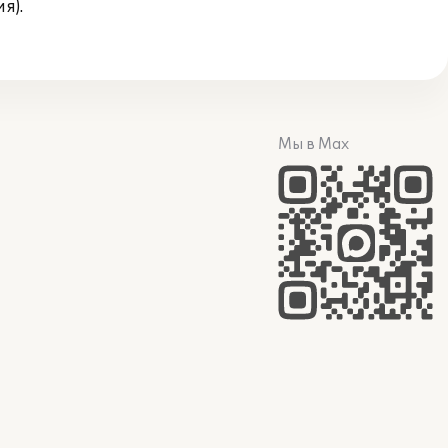
я).
Мы в Max