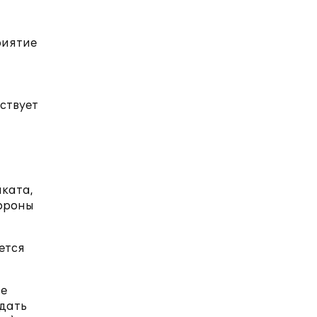
риятие
ствует
иката,
тороны
ется
ие
одать