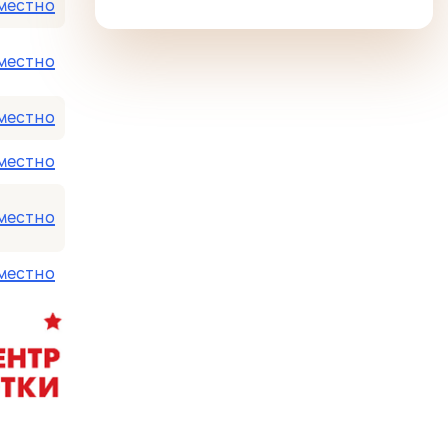
местно
местно
местно
местно
местно
местно