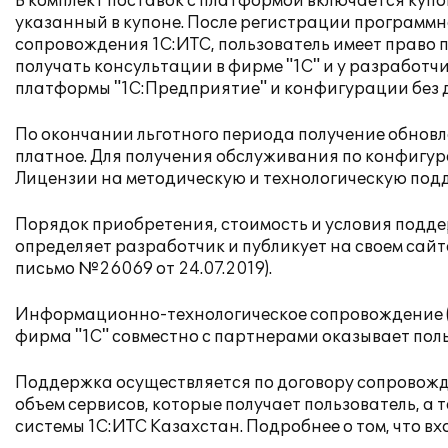
В комплект поставок с платформой включается купо
указанный в купоне. После регистрации программн
сопровождения 1С:ИТС, пользователь имеет право
получать консультации в фирме "1С" и у разработч
платформы "1С:Предприятие" и конфигурации без 
По окончании льготного периода получение обнов
платное. Для получения обслуживания по конфигур
Лицензии на методическую и технологическую под
Порядок приобретения, стоимость и условия подд
определяет разработчик и публикует на своем сай
письмо
№26069 от 24.07.2019
).
Информационно-технологическое сопровождение (1
фирма "1С" совместно с партнерами оказывает пол
Поддержка осуществляется по договору сопровож
объем сервисов, которые получает пользователь, 
системы 1С:ИТС Казахстан. Подробнее о том, что вх