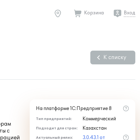
Корзина
Вход
К списку
На платформе 1С:Предприятие 8
Коммерческий
Тип предприятий:
орам
Казахстан
Подходит для стран:
ты с
урацией
3.0.43.1 от
Актуальный релиз: