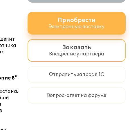
Приобрести
Электронную поставку
бщепит
ботчика
Заказать
те
Внедрение у партнера
Отправить запрос в 1С
тие 8"
хстана.
Вопрос-ответ на форуме
тной
ы
в