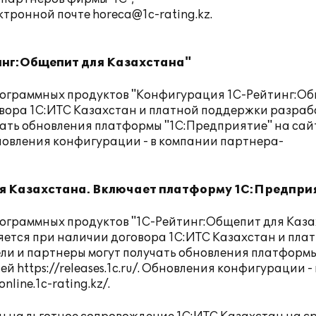
ектронной почте
horeca@1c-rating.kz
.
нг:Общепит для Казахстана"
ограммных продуктов "Конфигурация 1С-Рейтинг:О
овора 1С:ИТС Казахстан и платной поддержки разра
учать обновления платформы "1С:Предприятие" на сай
новления конфигурации - в компании партнера-
я Казахстана. Включает платформу 1С:Предприя
ограммных продуктов "1С-Рейтинг:Общепит для Каза
ется при наличии договора 1С:ИТС Казахстан и пла
ели и партнеры могут получать обновления платформ
лей
https://releases.1c.ru/
. Обновления конфигурации - 
online.1c-rating.kz/
.