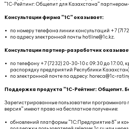
"1С-Рейтинг: Общепит для Казахстана" партнером
Консультации фирма "1С" оказывает:
по номеру телефона линии консультаций +7 (7172)
по адресу электронной почты
hotline@1c.kz
.
Консультации партнер-разработчик оказывае
по телефону +7 (7232) 20-30-10 с 09:30 до 17:00,
распорядку предприятий Республики Казахстан)
по электронной почте по адресу:
horeca@1c-ratin
Поддержка продукта "1С-Рейтинг: Общепит. Б
Зарегистрированные пользователи программного п
версия" имеют право на бесплатное получение:
обновлений платформы "1С:Предприятие 8" и ко
поддержки пользователей
releases.1c.ru
или через