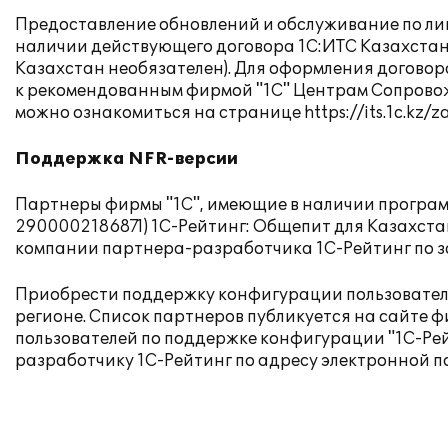
Предоставление обновлений и обслуживание по ли
наличии действующего договора 1С:ИТС Казахстан 
Казахстан необязателен). Для оформления догово
к рекомендованным фирмой "1С" Центрам Сопровожд
можно ознакомиться на странице
https://its.1c.kz/z
Поддержка NFR-версии
Партнеры фирмы "1С", имеющие в наличии программ
2900002186871) 1С-Рейтинг: Общепит для Казахста
компании партнера-разработчика 1С-Рейтинг по з
Приобрести поддержку конфигурации пользователи
регионе. Список партнеров публикуется на
сайте ф
пользователей по поддержке конфигурации "1С-Ре
разработчику 1С-Рейтинг по адресу электронной п