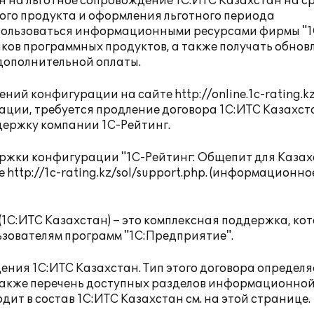
н на льготное сопровождение 1С:ИТС Казахстан на ср
ого продукта и оформления льготного периода
 пользоваться информационными ресурсами фирмы "1
иков программных продуктов, а также получать обнов
дополнительной оплаты.
лений конфигурации на сайте
http://online.1c-rating.k
ации, требуется продление договора 1С:ИТС Казахст
держку компании 1С-Рейтинг.
ержки конфигурации "1С-Рейтинг: Общепит для Каза
те
http://1c-rating.kz/sol/support.php
. (информационно
С:ИТС Казахстан) – это комплексная поддержка, ко
ьзователям программ "1С:Предприятие".
дения
1С:ИТС Казахстан. Тип этого договора определя
а также перечень доступных разделов информационно
одит в состав 1С:ИТС Казахстан см. на
этой странице
.