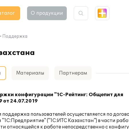
аталог
О продукции
Поддержка
азахстана
а
Материалы
Партнерам
держки конфигурации "1С-Рейтинг: Общепит для
 от 24.07.2019
 поддержка пользователей осуществляется по догов
С:Предприятие" ("1С:ИТС Казахстан") в части рабо
сти относящейся к работе непосредственно с конфиг