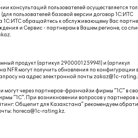
нии консультаций пользователей осуществляется тол
(для пользователей базовой версии договор 1С:ИТС
ра 1С:ИТС обращайтесь к обслуживающему Вас партне
ения и Сервис - партнерам в Вашем регионе, со сп
akaz.
ный продукт (артикул 2900001259941) и (артикул
на NFR могут получить обновления по конфигурации 
апросу на адрес электронной почты
zakaz@1c-rating.
 могут через партнеров-франчайзи фирмы "1С" в св
ирмы "1С"
. При возникновении вопросов у партнеров 
йтинг: Общепит для Казахстана" рекомендуем обрати
очты:
horeca@1c-rating.kz
.