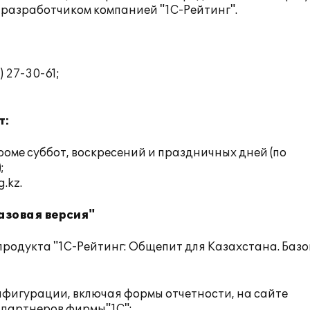
-разработчиком компанией "1С-Рейтинг".
 27-30-61;
т:
 кроме суббот, воскресений и праздничных дней (по
;
g.kz
.
азовая версия"
родукта "1С-Рейтинг: Общепит для Казахстана. Баз
нфигурации, включая формы отчетности, на сайте
 партнеров фирмы"1С";