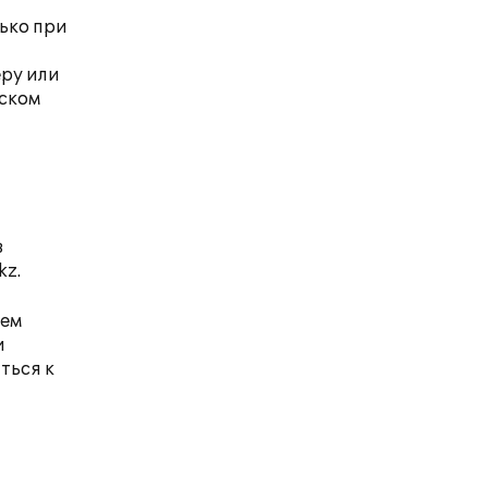
ько при
ру или
иском
в
kz
.
оем
и
ться к