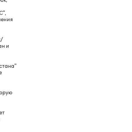
ок,
С",
ления
z/
ан и
хстана"
е
торую
ет
й