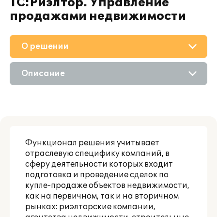
1С:Риэлтор. Управление
продажами недвижимости
О решении
Приобретение
Описание
Поддержка
Возможности
Материалы
Цифровые технологии
Партнерам
Функционал решения учитывает
отраслевую специфику компаний, в
сферу деятельности которых входит
подготовка и проведение сделок по
купле-продаже объектов недвижимости,
как на первичном, так и на вторичном
рынках: риэлторские компании,