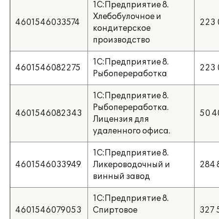
1С:Предприятие 8.
Хлебобулочное и
4601546033574
223 
кондитерское
производство
1С:Предприятие 8.
4601546082275
223 
Рыбопереработка
1С:Предприятие 8.
Рыбопереработка.
4601546082343
50 4
Лицензия для
удаленного офиса.
1С:Предприятие 8.
4601546033949
Ликероводочный и
284 
винный завод
1С:Предприятие 8.
4601546079053
Спиртовое
327 