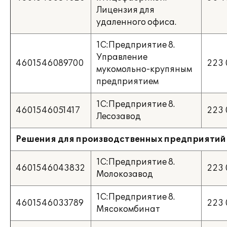
Лицензия для
удаленного офиса.
1С:Предприятие 8.
Управление
4601546089700
223 
мукомольно-крупяным
предприятием
1С:Предприятие 8.
4601546051417
223 
Лесозавод
Решения для производственных предприятий
1С:Предприятие 8.
4601546043832
223 
Молокозавод
1С:Предприятие 8.
4601546033789
223 
Мясокомбинат