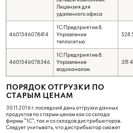
сетевой компанией.
Лицензия для
удаленного офиса
1С:Предприятие 8.
4601546078414
Управление
528 
теплосетью
1С:Предприятие 8.
4601546078346
Управление
351 
водоканалом
ПОРЯДОК ОТГРУЗКИ ПО
СТАРЫМ ЦЕНАМ
30.11.2016 г. последний день отгрузки данных
продуктов по старым ценам как со склада
фирмы "1С", так и со складов дистрибьюторов.
Следует учитывать, что дистрибьютор сможет