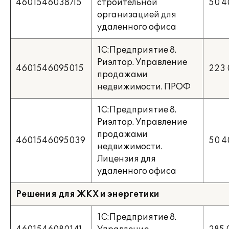
4601546038715
строительной
50 4
организацией для
удаленного офиса
1С:Предприятие 8.
Риэлтор. Управление
4601546095015
223 
продажами
недвижимости. ПРОФ
1С:Предприятие 8.
Риэлтор. Управление
продажами
4601546095039
50 4
недвижимости.
Лицензия для
удаленного офиса
Решения для ЖКХ и энергетики
1С:Предприятие 8.