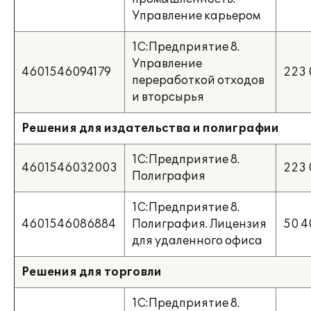
Управление карьером
1С:Предприятие 8.
Управление
4601546094179
223 
переработкой отходов
и вторсырья
Решения для издательства и полиграфии
1С:Предприятие 8.
4601546032003
223 
Полиграфия
1С:Предприятие 8.
4601546086884
Полиграфия. Лицензия
50 4
для удаленного офиса
Решения для торговли
1С:Предприятие 8.