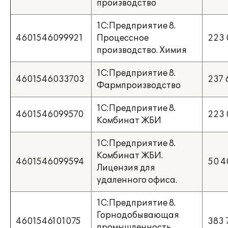
производство
1С:Предприятие 8.
4601546099921
Процессное
223 
производство. Химия
1С:Предприятие 8.
4601546033703
237 
Фармпроизводство
1С:Предприятие 8.
4601546099570
223 
Комбинат ЖБИ
1С:Предприятие 8.
Комбинат ЖБИ.
4601546099594
50 4
Лицензия для
удаленного офиса.
1С:Предприятие 8.
Горнодобывающая
4601546101075
383 
промышленность.