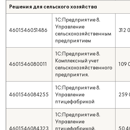
Решения для сельского хозяйства
1С:Предприятие 8.
Управление
4601546051486
312 
сельскохозяйственным
предприятием
1С:Предприятие 8.
Комплексный учет
4601546080011
109 
сельскохозяйственного
предприятия.
1С:Предприятие 8.
4601546084255
Управление
259 
птицефабрикой
1С:Предприятие 8.
Управление
4601546084323
птицефабрикой.
50 4