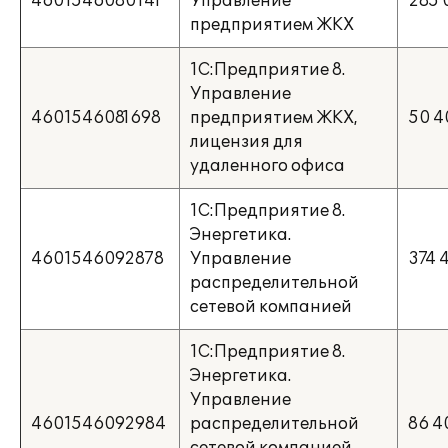
4601546080141
Управление
285 
предприятием ЖКХ
1С:Предприятие 8.
Управление
4601546081698
предприятием ЖКХ,
50 4
лицензия для
удаленного офиса
1С:Предприятие 8.
Энергетика.
4601546092878
Управление
374 
распределительной
сетевой компанией
1С:Предприятие 8.
Энергетика.
Управление
4601546092984
распределительной
86 4