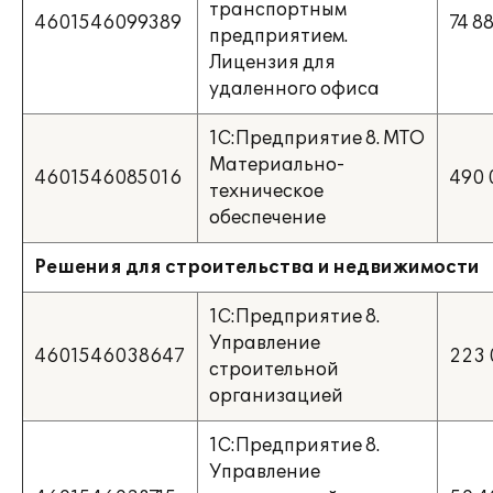
транспортным
4601546099389
74 8
предприятием.
Лицензия для
удаленного офиса
1С:Предприятие 8. МТО
Материально-
4601546085016
490 
техническое
обеспечение
Решения для строительства и недвижимости
1С:Предприятие 8.
Управление
4601546038647
223 
строительной
организацией
1С:Предприятие 8.
Управление