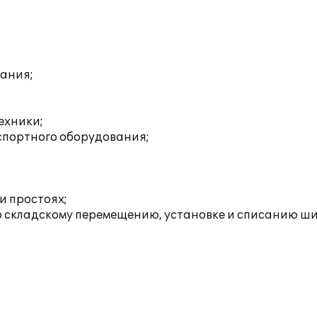
вания;
ехники;
спортного оборудования;
и простоях;
 складскому перемещению, установке и списанию ш