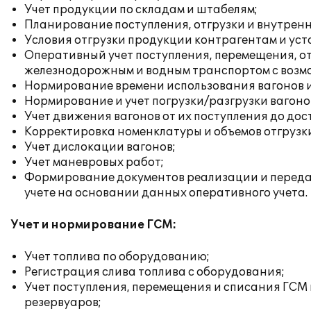
Учет продукции по складам и штабелям;
Планирование поступления, отгрузки и внутренн
Условия отгрузки продукции контрагентам и уста
Оперативный учет поступления, перемещения, о
железнодорожным и водным транспортом с возм
Нормирование времени использования вагонов и
Нормирование и учет погрузки/разгрузки вагоно
Учет движения вагонов от их поступления до дос
Корректировка номенклатуры и объемов отгрузк
Учет дислокации вагонов;
Учет маневровых работ;
Формирование документов реализации и передач
учете на основании данных оперативного учета.
Учет и нормирование ГСМ:
Учет топлива по оборудованию;
Регистрация слива топлива с оборудования;
Учет поступления, перемещения и списания ГСМ на
резервуаров;