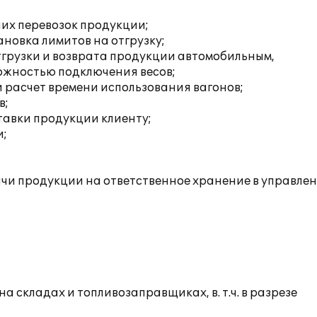
их перевозок продукции;
новка лимитов на отгрузку;
тгрузки и возврата продукции автомобильным,
ожностью подключения весов;
 расчет времени использования вагонов;
в;
тавки продукции клиенту;
и;
и продукции на ответственное хранение в управле
 складах и топливозаправщиках, в. т.ч. в разрезе