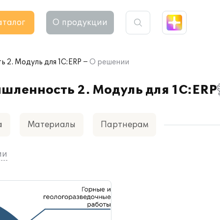
аталог
О продукции
2. Модуль для 1С:ERP
О решении
ленность 2. Модуль для 1С:ERP
а
Материалы
Партнерам
ии