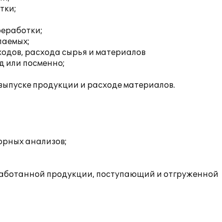
тки;
реработки;
паемых;
ходов, расхода сырья и материалов
д или посменно;
выпуске продукции и расходе материалов.
орных анализов;
работанной продукции, поступающий и отгруженной