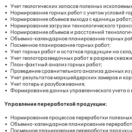
Учет геологических запасов полезных ископаемых
Нормирование горных работ с учетом условий го
Нормирование объемов выхода с единицы работ
Нормирование загрузки технологического транс
Нормирование объемов и расстояний технологич
Объемно-календарное планирование горных ра
Посменное планирование горных работ;
Учет горных работ и остатков продукции на скла
Учет геологоразведочных работ в разрезе скважи
План-фактный анализ горных работ;
Проведение сравнительного анализа данных из 
Учет результатов маркшейдерских замеров и кор
Учет потерь и разубоживания;
Формирование данных управленческого учета о 
Управление переработкой продукции:
Нормирование процессов переработки полезных
Объемно-календарное планирование переработ
Посменное планирование переработки продукц