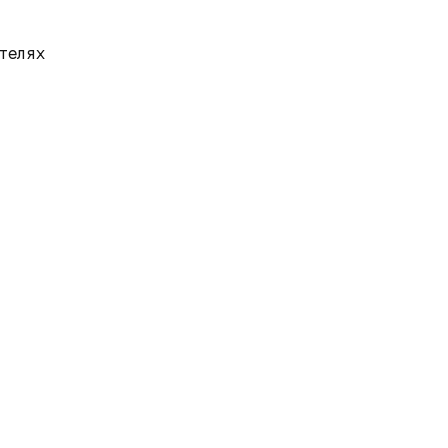
телях
ы