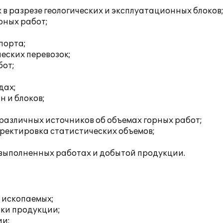
 в разрезе геологических и эксплуатационных блоков
рных работ;
;
порта;
еских перевозок;
бот;
дах;
н и блоков;
различных источников об объемах горных работ;
ректировка статистических объемов;
выполненных работах и добытой продукции.
 ископаемых;
ки продукции;
ии;