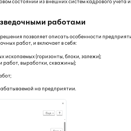
вом состоянии из внешних систем кадрового учета и
азведочными работами
ешения позволяет описать особенности предприяти
чных работ, и включает в себя:
 ископаемых (горизонты, блоки, залежи);
и работ, выработки, скважины);
абот;
рабатываемой на предприятии.