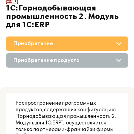
1С:Горнодобывающая
промышленность 2. Модуль
для 1С:ERP
Приобретение
О решении
Приобретение продукта
Поддержка
Состав продукта
Материалы
Приобретение у партнера
Партнерам
Распространение программных
продуктов, содержащих конфигурацию
"Горнодобывающая промышленность 2.
Модуль для 1С:ERP", осуществляется
только партнерами-франчайзи фирмы