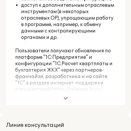
доступ к дополнительным отраслевым
инструментам (в некоторых
отраслевых ОР), упрощающим работу
в программе, например, к обмену
данными с контролирующими
органами и др.
Пользователи получают обновления по
платформе "1С:Предприятие" и
конфигурации "1С:Расчет квартплаты и
бухгалтерия ЖКХ" через партнеров-
франчайзи, разработчика и на сайте
"1С" в разделе интернет-поддержки
пользователей
https://releases.1c.ru/
.
Пользователи, активировавшие 1С:КП
Отраслевой, могут влиять на развитие
профильного функционала
используемого отраслевого
Линия консультаций
программного продукта, путем