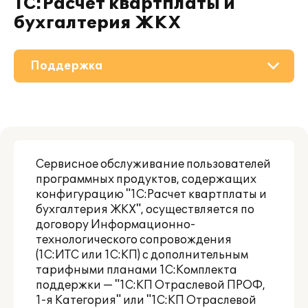
1С:Расчет квартплаты и
бухгалтерия ЖКХ
Поддержка
О решении
Приобретение
Сервисное обслуживание пользователей
Дополнения
программных продуктов, содержащих
конфигурацию "1С:Расчет квартплаты и
Материалы
бухгалтерия ЖКХ", осуществляется по
договору Информационно-
Партнерам
технологического сопровождения
(1С:ИТС или 1С:КП) с дополнительным
тарифными планами 1С:Комплекта
поддержки — "1С:КП Отраслевой ПРОФ
,
1-я Категория
" или "1С:КП Отраслевой