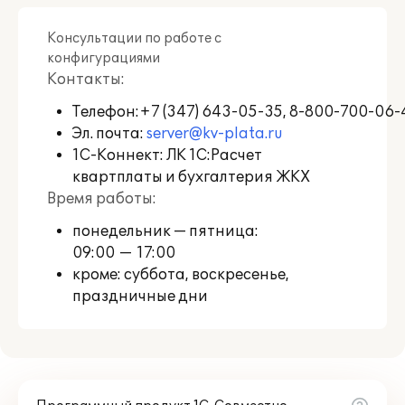
оценивания в Личном кабинете
пользователя
качества решения,
Консультации по работе с
качества его сопровождения, а также
конфигурациями
высказывая свои пожелания и
Контакты:
замечания по развитию.
Телефон:
+7 (347) 643-05-35, 8-800-700-06-
Также предоставляется возможность
Эл. почта:
server@kv-plata.ru
обратиться на линию консультации
1С-Коннект: ЛК 1С:Расчет
разработчика решения "1С-Совместно"
квартплаты и бухгалтерия ЖКХ
по вопросам ведения учета в
Время работы:
используемом решении:
понедельник — пятница:
09:00 — 17:00
в "1С:КП Отраслевой ПРОФ"
количество консультаций не
кроме: суббота, воскресенье,
ограничено;
праздничные дни
в "1С:КП Отраслевой Базовый" — 1
консультация в месяц.
Пользователи, активировавшие 1С:КП
Отраслевой, обслуживаются