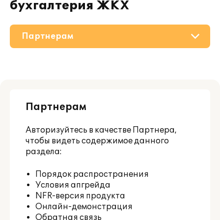
бухгалтерия ЖКХ
Партнерам
О решении
Приобретение
Партнерам
Дополнения
Авторизуйтесь
в качестве Партнера,
Поддержка
чтобы видеть содержимое данного
раздела:
Материалы
Порядок распространения
Условия апгрейда
NFR-версия продукта
Онлайн-демонстрация
Обратная связь