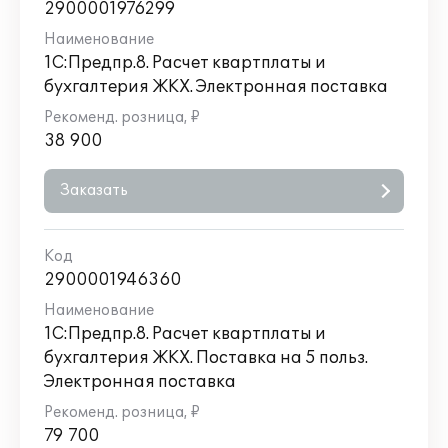
не поддерживается работа в
2900001976299
варианте клиент-сервер;
не поддерживается работа
1С:Предпр.8. Расчет квартплаты и
распределенных информационных
бухгалтерия ЖКХ. Электронная поставка
баз;
не поддерживается COM-соединение
и Automation-сервер;
38 900
отсутствует возможность
формирования электронного
Заказать
паспорта дома;
отсутствует раздел "Голосование";
отсутствует раздел "Аварийно-
диспетчерская служба";
2900001946360
отсутствует возможность интеграции
с программным продуктом
1С:Предпр.8. Расчет квартплаты и
"1С:Сайт ЖКХ".
бухгалтерия ЖКХ. Поставка на 5 польз.
Электронная поставка
Если в организации возникнет
потребность ведения учета по более, чем
1000 лицевым счетам в единой
79 700