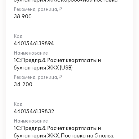
бухгалтерия ЖКХ. Коробочная поставка
обращайтесь к партнерам фирмы "1С"
либо в фирму "1С" по
38 900
адресу
info@1cfresh.com
.
Руководство пользователя для клиентов,
работающих в сервисе "Отраслевые
4601546139894
решения через Интернет", находится в
самой базе (меню "Главное" -
1С:Предпр.8. Расчет квартплаты и
Руководство по ведению учета ЖКХ
(Отраслевая часть)) .
бухгалтерия ЖКХ (USB)
34 200
4601546139832
1С:Предпр.8. Расчет квартплаты и
бухгалтерия ЖКХ. Поставка на 5 польз.