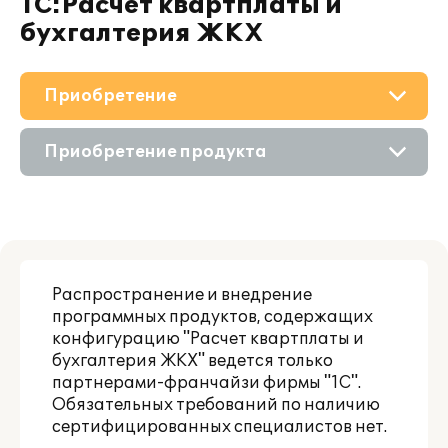
1С:Расчет квартплаты и
бухгалтерия ЖКХ
Приобретение
О решении
Приобретение продукта
Дополнения
Состав продукта
Поддержка
Приобретение у партнера
Материалы
Распространение и внедрение
программных продуктов, содержащих
Партнерам
конфигурацию "Расчет квартплаты и
бухгалтерия ЖКХ" ведется только
партнерами-франчайзи фирмы "1С".
Обязательных требований по наличию
сертифицированных специалистов нет.